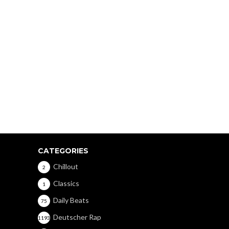
CATEGORIES
Chillout
2
Classics
1
Daily Beats
75
Deutscher Rap
1193