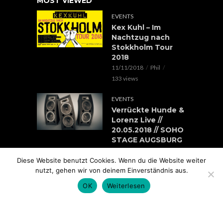
MOST VIEWED
EVENTS
Kex Kuhl – Im
Nachtzug nach
Stokkholm Tour
2018
11/11/2018
Phil
133 views
EVENTS
Verrückte Hunde &
Lorenz Live //
20.05.2018 // SOHO
STAGE AUGSBURG
05/05/2018
Phil
Diese Website benutzt Cookies. Wenn du die Website weiter
100 views
nutzt, gehen wir von deinem Einverständnis aus.
EVENTS
OK
Weiterlesen
Rap im Ring 2017
mit Edgar Wasser,
Lemur, Battle Rap
Contest uvm.. //