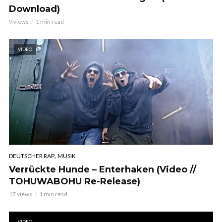
Download)
9 views
1 min read
VIDEO
,
DEUTSCHER RAP
MUSIK
Verrückte Hunde – Enterhaken (Video //
TOHUWABOHU Re-Release)
17 views
1 min read
VIDEO