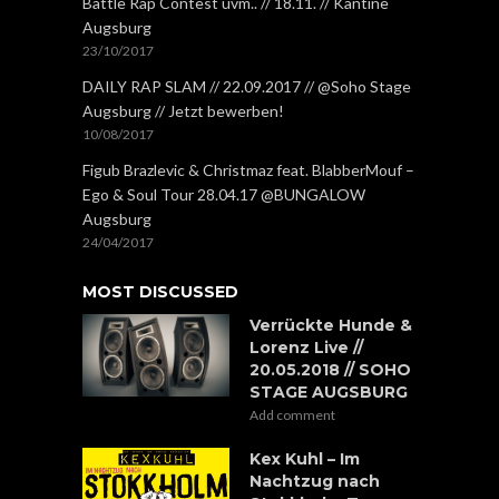
Battle Rap Contest uvm.. // 18.11. // Kantine
Augsburg
23/10/2017
DAILY RAP SLAM // 22.09.2017 // @Soho Stage
Augsburg // Jetzt bewerben!
10/08/2017
Figub Brazlevic & Christmaz feat. BlabberMouf –
Ego & Soul Tour 28.04.17 @BUNGALOW
Augsburg
24/04/2017
MOST DISCUSSED
Verrückte Hunde &
Lorenz Live //
20.05.2018 // SOHO
STAGE AUGSBURG
Add comment
Kex Kuhl – Im
Nachtzug nach