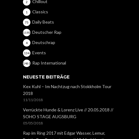
Chillout
2
Classics
1
Daily Beats
75
Deutscher Rap
1193
Deutschrap
4
Events
134
Rap International
1461
NEUESTE BEITRÄGE
Kex Kuhl – Im Nachtzug nach Stokkholm Tour
2018
11/11/2018
Verrückte Hunde & Lorenz Live // 20.05.2018 //
SOHO STAGE AUGSBURG
05/05/2018
Rap im Ring 2017 mit Edgar Wasser, Lemur,