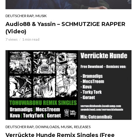
,
DEUTSCHER RAP
MUSIK
Audio88 & Yassin – SCHMUTZIGE RAPPER
(Video)
7 views
1 min read
VIDEO
,
,
,
DEUTSCHER RAP
DOWNLOADS
MUSIK
RELEASES
Verrückte Hunde Remix Singles (Free