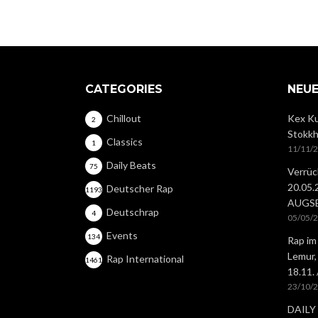
CATEGORIES
NEUE
Chillout
Kex Ku
2
Stokkh
Classics
1
11/11/
Daily Beats
75
Verrüc
20.05
Deutscher Rap
1193
AUGS
Deutschrap
4
05/05/
Events
134
Rap im
Lemur,
Rap International
1461
18.11.
23/10/
DAILY 