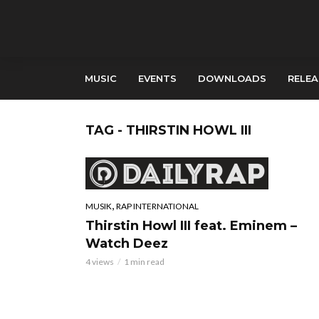
MUSIC
EVENTS
DOWNLOADS
RELEA
TAG - THIRSTIN HOWL III
,
MUSIK
RAP INTERNATIONAL
Thirstin Howl III feat. Eminem –
Watch Deez
4 views
1 min read