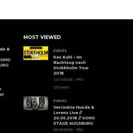
MOST VIEWED
de &
EVENTS
Kex Kuhl – Im
 SOHO
Nachtzug nach
BURG
Stokkholm Tour
2018
11/11/2018
Phil
133 views
h
ur
EVENTS
Verrückte Hunde &
Lorenz Live //
20.05.2018 // SOHO
STAGE AUGSBURG
05/05/2018
Phil