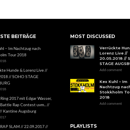
STE BEITRÄGE
MOST DISCUSSED
Verrückte Hun
hl – Im Nachtzug nach
Lorenz Live //
olm Tour 2018
20.05.2018 //
2018
STAGE AUGS
kte Hunde & Lorenz Live //
Add comment
.2018 // SOHO STAGE
Kex Kuhl – Im
BURG
Nachtzug nac
2018
Stokkholm To
2018
 Ring 2017 mit Edgar Wasser,
Add comment
 Battle Rap Contest uvm.. //
 // Kantine Augsburg
2017
PLAYLISTS
RAP SLAM // 22.09.2017 //