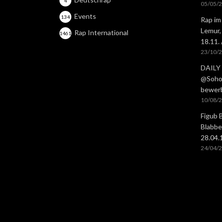
4
05/05/
Events
134
Rap im
Lemur,
Rap International
1461
18.11.
23/10/
DAILY 
@Soho 
bewer
10/08/
Figub 
Blabbe
28.04
24/04/