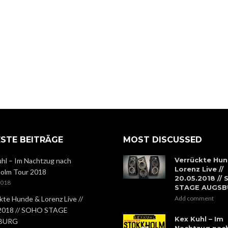
STE BEITRÄGE
MOST DISCUSSED
Verrückte Hun
hl – Im Nachtzug nach
Lorenz Live //
olm Tour 2018
20.05.2018 //
2018
STAGE AUGS
kte Hunde & Lorenz Live //
Add comment
.2018 // SOHO STAGE
Kex Kuhl – Im
BURG
Nachtzug nac