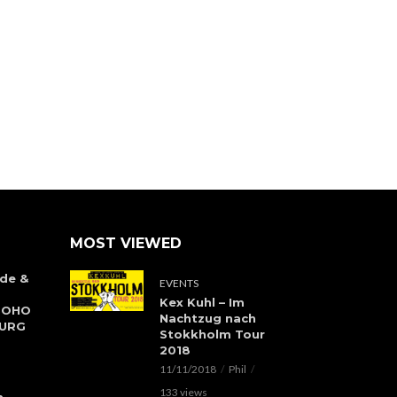
MOST VIEWED
de &
EVENTS
Kex Kuhl – Im
 SOHO
Nachtzug nach
BURG
Stokkholm Tour
2018
11/11/2018
Phil
133 views
h