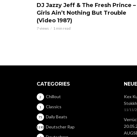
DJ Jazzy Jeff & The Fresh Prince –
Girls Ain’t Nothing But Trouble
(Video 1987)
7 views
1 min read
CATEGORIES
NEUE
Chillout
Kex Ku
2
Stokkh
Classics
1
11/11/
Daily Beats
75
Verrüc
20.05
Deutscher Rap
1193
AUGS
Deutschrap