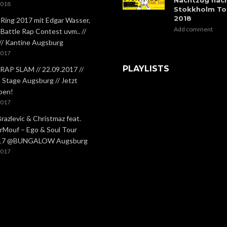
2018
Stokkholm To
2018
 Ring 2017 mit Edgar Wasser,
Add comment
 Battle Rap Contest uvm.. //
 // Kantine Augsburg
2017
PLAYLISTS
RAP SLAM // 22.09.2017 //
Stage Augsburg // Jetzt
ben!
2017
Brazlevic & Christmaz feat.
rMouf – Ego & Soul Tour
.17 @BUNGALOW Augsburg
2017