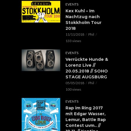
EVENTS
Kex Kuhl – Im
Nachtzug nach
Stokkholm Tour
2018
11/11/2018
Phil
133 views
EVENTS
Verrückte Hunde &
Lorenz Live //
20.05.2018 // SOHO
STAGE AUGSBURG
05/05/2018
Phil
100 views
EVENTS
Rap im Ring 2017
mit Edgar Wasser,
Lemur, Battle Rap
Contest uvm.. //