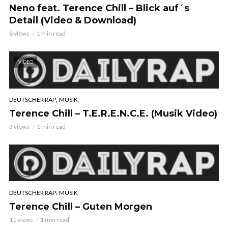
Neno feat. Terence Chill – Blick auf´s
Detail (Video & Download)
8 views
1 min read
VIDEO
,
DEUTSCHER RAP
MUSIK
Terence Chill – T.E.R.E.N.C.E. (Musik Video)
3 views
1 min read
,
DEUTSCHER RAP
MUSIK
Terence Chill – Guten Morgen
11 views
1 min read