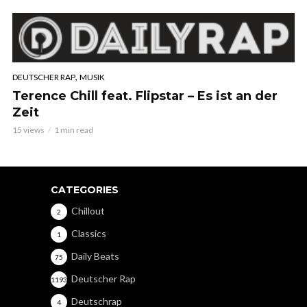
,
DEUTSCHER RAP
MUSIK
Terence Chill feat. Flipstar – Es ist an der
Zeit
15 views
1 min read
CATEGORIES
Chillout
2
Classics
1
Daily Beats
75
Deutscher Rap
1193
Deutschrap
4