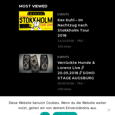
MOST VIEWED
EVENTS
Kex Kuhl – Im
Nachtzug nach
Stokkholm Tour
2018
11/11/2018
Phil
133 views
EVENTS
Verrückte Hunde &
Lorenz Live //
20.05.2018 // SOHO
STAGE AUGSBURG
05/05/2018
Phil
100 views
EVENTS
Diese Website benutzt Cookies. Wenn du die Website weiter
Rap im Ring 2017
nutzt, gehen wir von deinem Einverständnis aus.
mit Edgar Wasser,