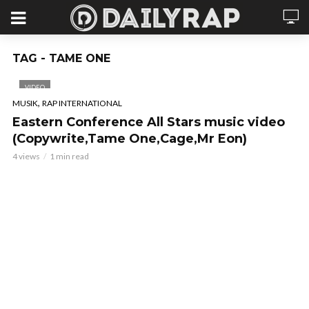
TAG - TAME ONE
VIDEO
,
MUSIK
RAP INTERNATIONAL
Eastern Conference All Stars music video
(Copywrite,Tame One,Cage,Mr Eon)
4 views
1 min read