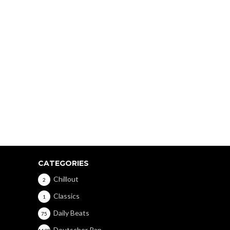
CATEGORIES
Chillout
2
Classics
1
Daily Beats
75
Deutscher Rap