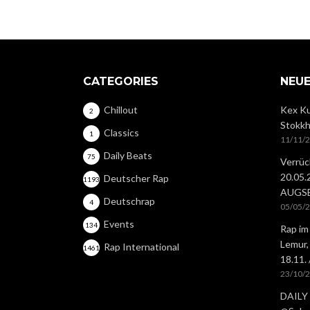
CATEGORIES
NEUE
Chillout
Kex Ku
2
Stokkh
Classics
1
11/11/
Daily Beats
75
Verrüc
20.05
Deutscher Rap
1193
AUGS
Deutschrap
4
05/05/
Events
134
Rap im
Lemur,
Rap International
1461
18.11.
23/10/
DAILY 