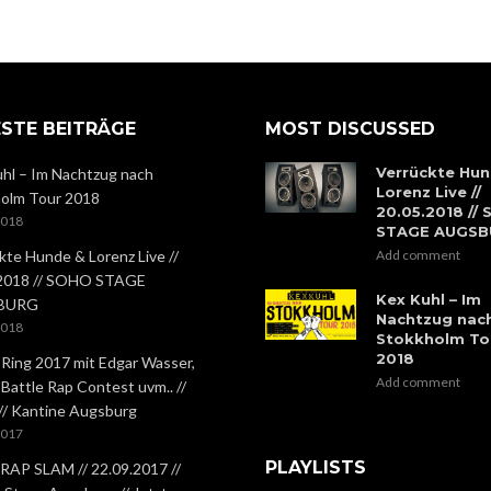
STE BEITRÄGE
MOST DISCUSSED
Verrückte Hun
hl – Im Nachtzug nach
Lorenz Live //
olm Tour 2018
20.05.2018 //
2018
STAGE AUGS
kte Hunde & Lorenz Live //
Add comment
.2018 // SOHO STAGE
Kex Kuhl – Im
BURG
Nachtzug nac
2018
Stokkholm To
2018
 Ring 2017 mit Edgar Wasser,
Add comment
 Battle Rap Contest uvm.. //
 // Kantine Augsburg
2017
PLAYLISTS
RAP SLAM // 22.09.2017 //