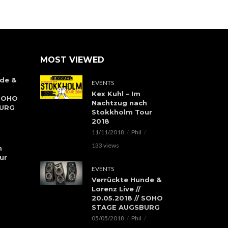
MOST VIEWED
de &
EVENTS
Kex Kuhl – Im
 SOHO
Nachtzug nach
BURG
Stokkholm Tour
2018
11/11/2018
Phil
133 views
h
ur
EVENTS
Verrückte Hunde &
Lorenz Live //
20.05.2018 // SOHO
STAGE AUGSBURG
05/05/2018
Phil