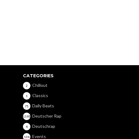
CATEGORIES
Chillout
2
Classics
1
Daily Beats
75
Deutscher Rap
1193
Deutschrap
4
Events
134