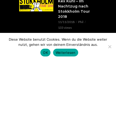
Kex Kuhl – Im
Nachtzug nach
Stokkholm Tour
2018
11/11/2018
Phil
133 views
EVENTS
Diese Website benutzt Cookies. Wenn du die Website weiter
Verrückte Hunde &
nutzt, gehen wir von deinem Einverständnis aus.
Lorenz Live //
OK
Weiterlesen
20.05.2018 // SOHO
STAGE AUGSBURG
05/05/2018
Phil
99 views
EVENTS
Rap im Ring 2017
mit Edgar Wasser,
Lemur, Battle Rap
Contest uvm.. //
18.11. // Kantine
Augsburg