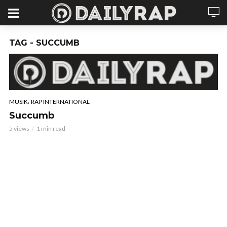
TAG - SUCCUMB
,
MUSIK
RAP INTERNATIONAL
Succumb
5 views
1 min read