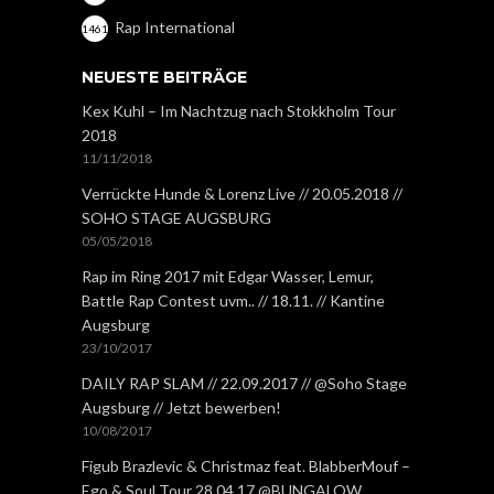
Rap International
1461
NEUESTE BEITRÄGE
Kex Kuhl – Im Nachtzug nach Stokkholm Tour
2018
11/11/2018
Verrückte Hunde & Lorenz Live // 20.05.2018 //
SOHO STAGE AUGSBURG
05/05/2018
Rap im Ring 2017 mit Edgar Wasser, Lemur,
Battle Rap Contest uvm.. // 18.11. // Kantine
Augsburg
23/10/2017
DAILY RAP SLAM // 22.09.2017 // @Soho Stage
Augsburg // Jetzt bewerben!
10/08/2017
Figub Brazlevic & Christmaz feat. BlabberMouf –
Ego & Soul Tour 28.04.17 @BUNGALOW