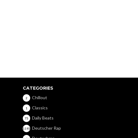
CATEGORIES
Chillout
2
Classics
1
Daily Beats
75
Deutscher Rap
1193