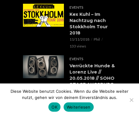
EVENTS
Kex Kuhl – Im
Nachtzug nach
Stokkholm Tour
2018
11/11/2018
Phil
133 views
EVENTS
Verrückte Hunde &
Lorenz Live //
20.05.2018 // SOHO
STAGE AUGSBURG
05/05/2018
Phil
Diese Website benutzt Cookies. Wenn du die Website weiter
nutzt, gehen wir von deinem Einverständnis aus.
100 views
OK
Weiterlesen
EVENTS
Rap im Ring 2017
mit Edgar Wasser,
Lemur, Battle Rap
Contest uvm.. //