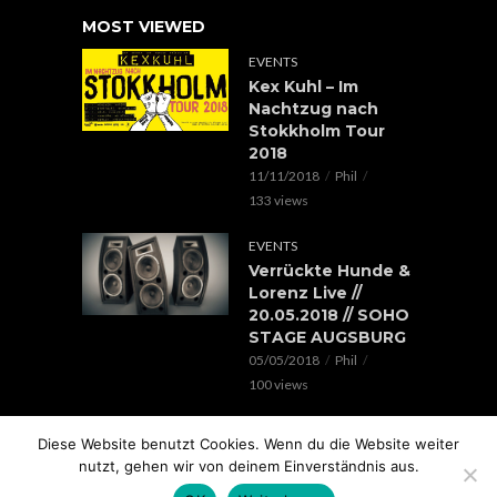
MOST VIEWED
EVENTS
Kex Kuhl – Im
Nachtzug nach
Stokkholm Tour
2018
11/11/2018
Phil
133 views
EVENTS
Verrückte Hunde &
Lorenz Live //
20.05.2018 // SOHO
STAGE AUGSBURG
05/05/2018
Phil
100 views
EVENTS
Diese Website benutzt Cookies. Wenn du die Website weiter
Rap im Ring 2017
nutzt, gehen wir von deinem Einverständnis aus.
mit Edgar Wasser,