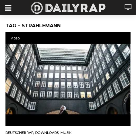
TAG - STRAHLEMANN
VIDEO
,
,
DEUTSCHER RAP
DOWNLOADS
MUSIK