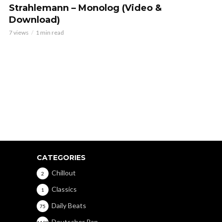
Strahlemann – Monolog (Video &
Download)
7 views
1 min read
CATEGORIES
Chillout
2
Classics
1
Daily Beats
75
Deutscher Rap