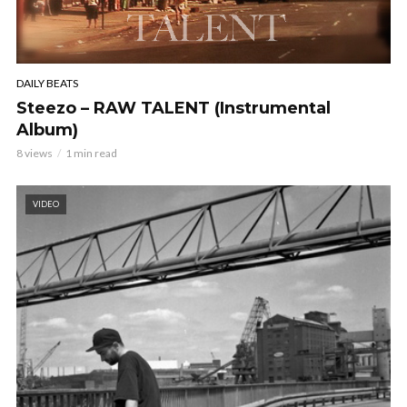
DAILY BEATS
Steezo – RAW TALENT (Instrumental
Album)
8 views
1 min read
VIDEO