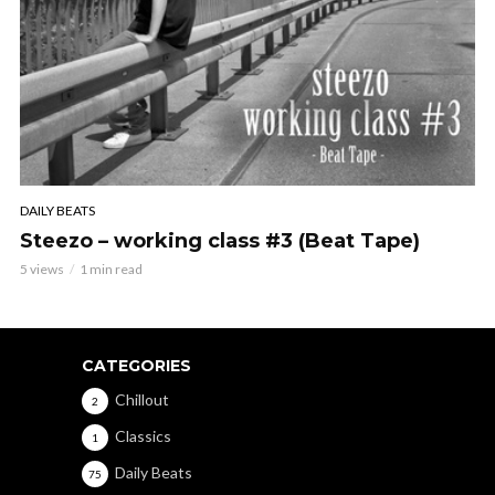
DAILY BEATS
Steezo – working class #3 (Beat Tape)
5 views
1 min read
CATEGORIES
Chillout
2
Classics
1
Daily Beats
75