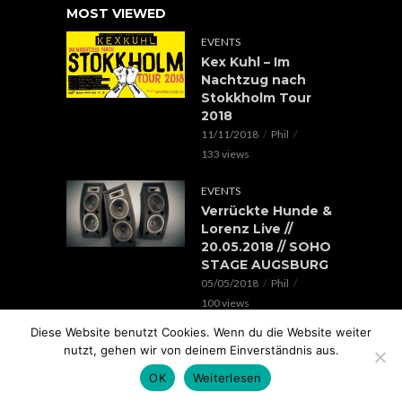
MOST VIEWED
EVENTS
Kex Kuhl – Im
Nachtzug nach
Stokkholm Tour
2018
11/11/2018
Phil
133 views
EVENTS
Verrückte Hunde &
Lorenz Live //
20.05.2018 // SOHO
STAGE AUGSBURG
05/05/2018
Phil
100 views
Diese Website benutzt Cookies. Wenn du die Website weiter
EVENTS
nutzt, gehen wir von deinem Einverständnis aus.
Rap im Ring 2017
mit Edgar Wasser,
OK
Weiterlesen
Lemur, Battle Rap