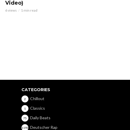
Video)
6 views
1 min read
CATEGORIES
Chillout
2
Classics
1
Daily Beats
75
Deutscher Rap
1193