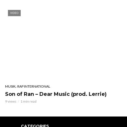
VIDEO
,
MUSIK
RAP INTERNATIONAL
Son of Ran – Dear Music (prod. Lerrie)
9 views
1 min read
CATEGORIES