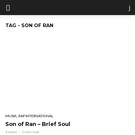
TAG - SON OF RAN
,
MUSIK
RAP INTERNATIONAL
Son of Ran – Brief Soul
6 views
1 min read