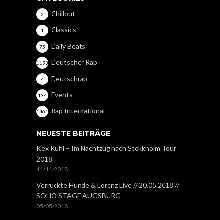
Chillout
2
Classics
1
Daily Beats
75
Deutscher Rap
1193
Deutschrap
4
Events
134
Rap International
1461
NEUESTE BEITRÄGE
Kex Kuhl – Im Nachtzug nach Stokkholm Tour
2018
11/11/2018
Verrückte Hunde & Lorenz Live // 20.05.2018 //
SOHO STAGE AUGSBURG
05/05/2018