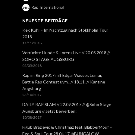
Rap International
1461
NEUESTE BEITRÄGE
Kex Kuhl – Im Nachtzug nach Stokkholm Tour
2018
11/11/2018
Verrückte Hunde & Lorenz Live // 20.05.2018 //
SOHO STAGE AUGSBURG
05/05/2018
Rap im Ring 2017 mit Edgar Wasser, Lemur,
Battle Rap Contest uvm.. // 18.11. // Kantine
Augsburg
23/10/2017
DAILY RAP SLAM // 22.09.2017 // @Soho Stage
Augsburg // Jetzt bewerben!
10/08/2017
Figub Brazlevic & Christmaz feat. BlabberMouf –
Ego & Soul Tour 28.04.17 @BUNGALOW