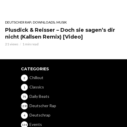
,
,
DEUTSCHER RAP
DOWNLOADS
MUSIK
Plusdick & Reisser – Doch sie sagen’s dir
nicht (Kallsen Remix) [Video]
21 views
1 min read
CATEGORIES
Chillout
2
Classics
1
Daily Beats
75
Deutscher Rap
1193
Deutschrap
4
Events
134