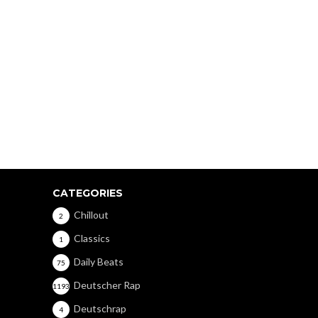
CATEGORIES
Chillout
2
Classics
1
Daily Beats
75
Deutscher Rap
1193
Deutschrap
4