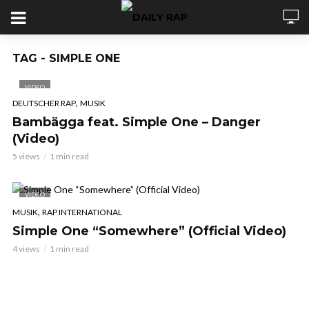
TAG - SIMPLE ONE
VIDEO
,
DEUTSCHER RAP
MUSIK
Bambägga feat. Simple One – Danger
(Video)
5 views
1 min read
VIDEO
,
MUSIK
RAP INTERNATIONAL
Simple One “Somewhere” (Official Video)
4 views
1 min read