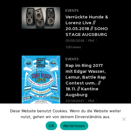
EVENTS
Verrückte Hunde &
Lorenz Live //
20.05.2018 // SOHO
STAGE AUGSBURG
05/05/2018
Phil
100 views
EVENTS
Rap im Ring 2017
mit Edgar Wasser,
Lemur, Battle Rap
Contest uvm.. //
18.11. // Kantine
Augsburg
23/10/2017
Phil
119 views
Diese Website benutzt Cookies. Wenn du die Website weiter
nutzt, gehen wir von deinem Einverständnis aus.
OK
Weiterlesen
COPYRIGHT © 2026.