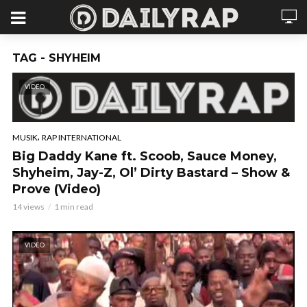
TAG - SHYHEIM
VIDEO
,
MUSIK
RAP INTERNATIONAL
Big Daddy Kane ft. Scoob, Sauce Money,
Shyheim, Jay-Z, Ol’ Dirty Bastard – Show &
Prove (Video)
14 views
1 min read
VIDEO