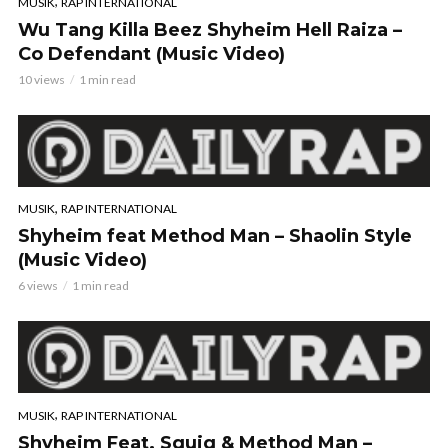
,
MUSIK
RAP INTERNATIONAL
Wu Tang Killa Beez Shyheim Hell Raiza –
Co Defendant (Music Video)
10 views
1 min read
,
MUSIK
RAP INTERNATIONAL
Shyheim feat Method Man – Shaolin Style
(Music Video)
6 views
1 min read
,
MUSIK
RAP INTERNATIONAL
Shyheim Feat. Squig & Method Man –