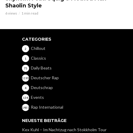
Shaolin Style
6 views
1 min read
CATEGORIES
Chillout
2
Classics
1
Daily Beats
75
Deutscher Rap
1193
Deutschrap
4
Events
134
Rap International
1461
NEUESTE BEITRÄGE
Kex Kuhl – Im Nachtzug nach Stokkholm Tour