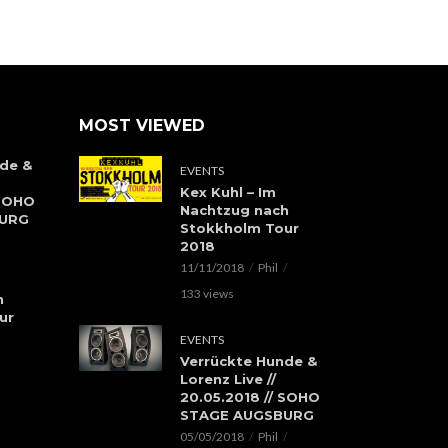
MOST VIEWED
de &
EVENTS
Kex Kuhl – Im
 SOHO
Nachtzug nach
BURG
Stokkholm Tour
2018
11/11/2018
Phil
133 views
h
ur
EVENTS
Verrückte Hunde &
Lorenz Live //
20.05.2018 // SOHO
STAGE AUGSBURG
05/05/2018
Phil