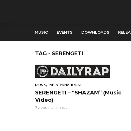
MUSIC
EVENTS
DOWNLOADS
RELEA
TAG - SERENGETI
VIDEO
,
MUSIK
RAP INTERNATIONAL
SERENGETI – “SHAZAM” (Music
Video)
7 views
1 min read