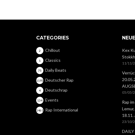
CATEGORIES
NEUE
Chillout
Kex Ku
2
Stokkh
Classics
1
11/11/
Daily Beats
75
Verrüc
20.05
Deutscher Rap
1193
AUGS
Deutschrap
4
05/05/
Events
134
Rap im
Lemur,
Rap International
1461
18.11.
23/10/
DAILY 