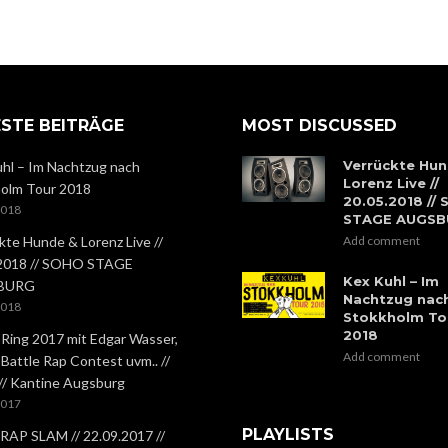
STE BEITRÄGE
MOST DISCUSSED
Verrückte Hun
hl – Im Nachtzug nach
Lorenz Live //
olm Tour 2018
20.05.2018 //
2018
STAGE AUGS
kte Hunde & Lorenz Live //
Add comment
.2018 // SOHO STAGE
Kex Kuhl – Im
BURG
Nachtzug nac
2018
Stokkholm To
2018
 Ring 2017 mit Edgar Wasser,
Add comment
 Battle Rap Contest uvm.. //
 // Kantine Augsburg
2017
PLAYLISTS
RAP SLAM // 22.09.2017 //