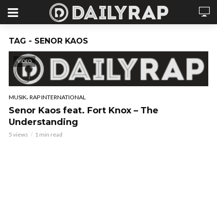
TAG - SENOR KAOS
VIDEO
,
MUSIK
RAP INTERNATIONAL
Senor Kaos feat. Fort Knox – The
Understanding
5 views
1 min read