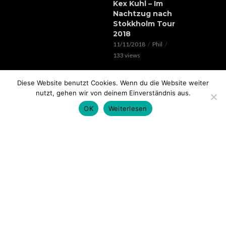
Kex Kuhl – Im
Nachtzug nach
Stokkholm Tour
2018
11/11/2018
Phil
133 views
EVENTS
Diese Website benutzt Cookies. Wenn du die Website weiter
Verrückte Hunde &
nutzt, gehen wir von deinem Einverständnis aus.
Lorenz Live //
20.05.2018 // SOHO
OK
Weiterlesen
STAGE AUGSBURG
05/05/2018
Phil
100 views
EVENTS
Rap im Ring 2017
mit Edgar Wasser,
Lemur, Battle Rap
Contest uvm.. //
18.11. // Kantine
Augsburg