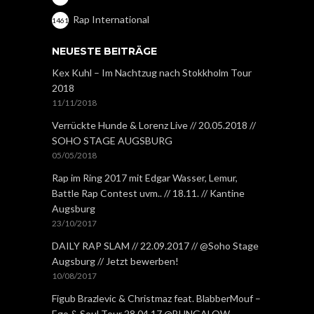
Rap International
1461
NEUESTE BEITRÄGE
Kex Kuhl – Im Nachtzug nach Stokkholm Tour
2018
11/11/2018
Verrückte Hunde & Lorenz Live // 20.05.2018 //
SOHO STAGE AUGSBURG
05/05/2018
Rap im Ring 2017 mit Edgar Wasser, Lemur,
Battle Rap Contest uvm.. // 18.11. // Kantine
Augsburg
23/10/2017
DAILY RAP SLAM // 22.09.2017 // @Soho Stage
Augsburg // Jetzt bewerben!
10/08/2017
Figub Brazlevic & Christmaz feat. BlabberMouf –
Ego & Soul Tour 28.04.17 @BUNGALOW