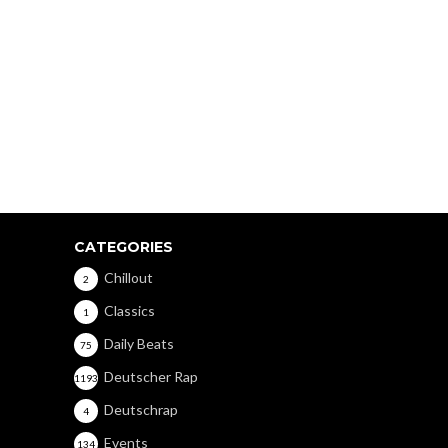
CATEGORIES
Chillout
2
Classics
1
Daily Beats
75
Deutscher Rap
1193
Deutschrap
4
Events
134