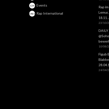
Events
134
Rap im
Lemur,
Rap International
1461
18.11.
23/10/
DAILY 
@Soho 
bewer
10/08/
Figub 
Blabbe
28.04
24/04/