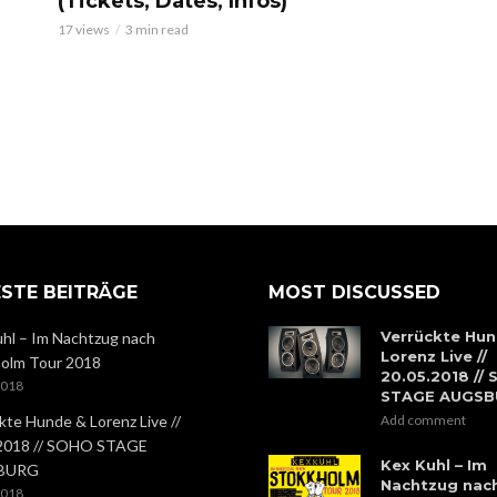
(Tickets, Dates, Infos)
17 views
3 min read
STE BEITRÄGE
MOST DISCUSSED
Verrückte Hun
hl – Im Nachtzug nach
Lorenz Live //
olm Tour 2018
20.05.2018 //
2018
STAGE AUGS
kte Hunde & Lorenz Live //
Add comment
.2018 // SOHO STAGE
Kex Kuhl – Im
BURG
Nachtzug nac
2018