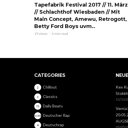
Tapefabrik Festival 2017 // 11. März
// Schlachthof Wiesbaden // Mit
Main Concept, Amewu, Retrogott,
Betty Ford Boys uvm..
19 views
2 min read
CATEGORIES
NEUE
Chillout
Kex Ku
2
Stokkh
Classics
1
11/11/
Daily Beats
75
Verrüc
20.05
Deutscher Rap
1193
AUGS
Deutschrap
4
05/05/