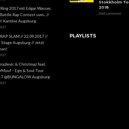
Stokkholm To
2018
 Ring 2017 mit Edgar Wasser,
Add comment
 Battle Rap Contest uvm.. //
 // Kantine Augsburg
2017
PLAYLISTS
RAP SLAM // 22.09.2017 //
Stage Augsburg // Jetzt
ben!
2017
Brazlevic & Christmaz feat.
rMouf – Ego & Soul Tour
.17 @BUNGALOW Augsburg
2017