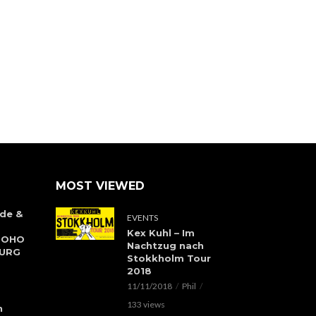
MOST VIEWED
de &
EVENTS
Kex Kuhl – Im
 SOHO
Nachtzug nach
BURG
Stokkholm Tour
2018
11/11/2018
Phil
133 views
h