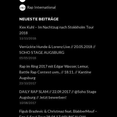
Rap International
1461
NEUESTE BEITRÄGE
Kex Kuhl – Im Nachtzug nach Stokkholm Tour
2018
11/11/2018
Verrückte Hunde & Lorenz Live // 20.05.2018 //
SOHO STAGE AUGSBURG
05/05/2018
Rap im Ring 2017 mit Edgar Wasser, Lemur,
Battle Rap Contest uvm.. // 18.11. // Kantine
Augsburg
23/10/2017
DAILY RAP SLAM // 22.09.2017 // @Soho Stage
Augsburg // Jetzt bewerben!
10/08/2017
Figub Brazlevic & Christmaz feat. BlabberMouf –
Ego & Soul Tour 28.04.17 @BUNGALOW