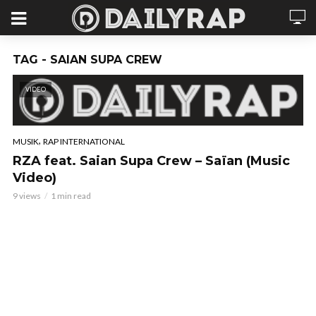
TAG - SAIAN SUPA CREW
VIDEO
,
MUSIK
RAP INTERNATIONAL
RZA feat. Saian Supa Crew – Saïan (Music
Video)
9 views
1 min read