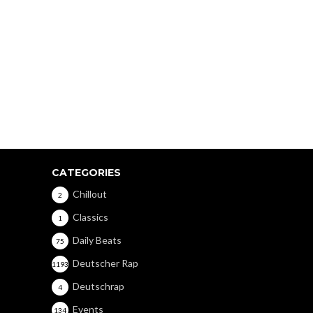
CATEGORIES
Chillout
2
Classics
1
Daily Beats
75
Deutscher Rap
1193
Deutschrap
4
Events
134