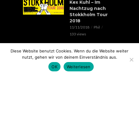
Kex Kuhl – Im
Nachtzug nach
Stokkholm Tour
2018
11/11/2018
Phil
133 views
EVENTS
Diese Website benutzt Cookies. Wenn du die Website weiter
Verrückte Hunde &
nutzt, gehen wir von deinem Einverständnis aus.
Lorenz Live //
20.05.2018 // SOHO
OK
Weiterlesen
STAGE AUGSBURG
05/05/2018
Phil
100 views
EVENTS
Rap im Ring 2017
mit Edgar Wasser,
Lemur, Battle Rap
Contest uvm.. //
18.11. // Kantine
Augsburg