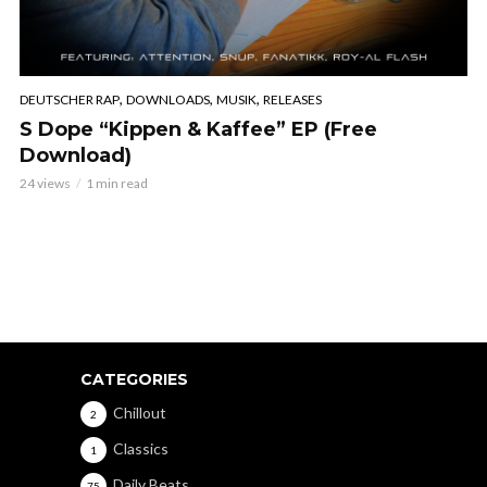
,
,
,
DEUTSCHER RAP
DOWNLOADS
MUSIK
RELEASES
S Dope “Kippen & Kaffee” EP (Free
Download)
24 views
1 min read
CATEGORIES
Chillout
2
Classics
1
Daily Beats
75