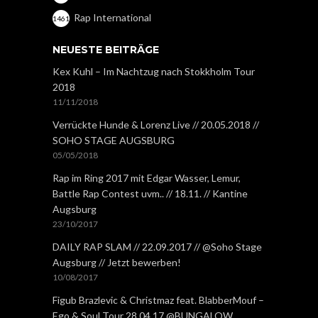
Rap International
1461
NEUESTE BEITRÄGE
Kex Kuhl – Im Nachtzug nach Stokkholm Tour
2018
11/11/2018
Verrückte Hunde & Lorenz Live // 20.05.2018 //
SOHO STAGE AUGSBURG
05/05/2018
Rap im Ring 2017 mit Edgar Wasser, Lemur,
Battle Rap Contest uvm.. // 18.11. // Kantine
Augsburg
23/10/2017
DAILY RAP SLAM // 22.09.2017 // @Soho Stage
Augsburg // Jetzt bewerben!
10/08/2017
Figub Brazlevic & Christmaz feat. BlabberMouf –
Ego & Soul Tour 28.04.17 @BUNGALOW