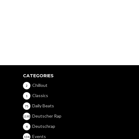
CATEGORIES
Chillout
2
Classics
1
Daily Beats
75
Deutscher Rap
1193
Deutschrap
4
Events
134