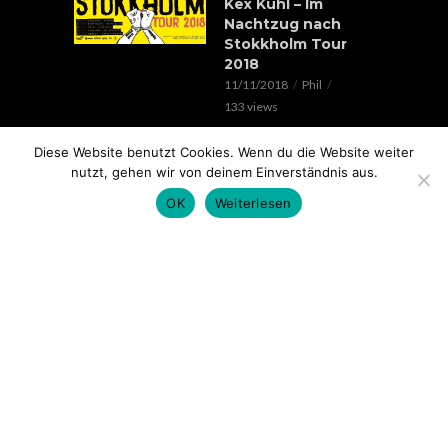
Kex Kuhl – Im
Nachtzug nach
Stokkholm Tour
2018
11/11/2018
Phil
133 views
EVENTS
Diese Website benutzt Cookies. Wenn du die Website weiter
Verrückte Hunde &
nutzt, gehen wir von deinem Einverständnis aus.
Lorenz Live //
OK
Weiterlesen
20.05.2018 // SOHO
STAGE AUGSBURG
05/05/2018
Phil
100 views
EVENTS
Rap im Ring 2017
mit Edgar Wasser,
Lemur, Battle Rap
Contest uvm.. //
18.11. // Kantine
Augsburg