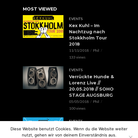
MOST VIEWED
EVENTS
Kex Kuhl – Im
Nachtzug nach
Stokkholm Tour
2018
11/11/2018
Phil
133 views
EVENTS
Verrückte Hunde &
Lorenz Live //
20.05.2018 // SOHO
STAGE AUGSBURG
05/05/2018
Phil
100 views
EVENTS
Rap im Ring 2017
Diese Website benutzt Cookies. Wenn du die Website weiter
mit Edgar Wasser,
nutzt, gehen wir von deinem Einverständnis aus.