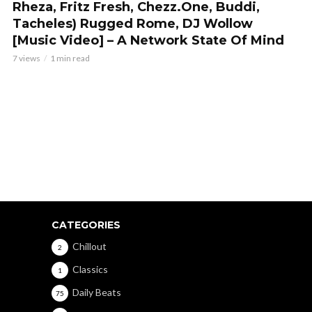
Rheza, Fritz Fresh, Chezz.One, Buddi,
Tacheles) Rugged Rome, DJ Wollow
[Music Video] – A Network State Of Mind
7 views
1 min read
CATEGORIES
Chillout
2
Classics
1
Daily Beats
75