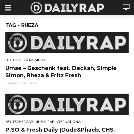
TAG - RHEZA
VIDEO
,
DEUTSCHER RAP
MUSIK
Umse – Geschenk feat. Deckah, Simple
Simon, Rheza & Fritz Fresh
5 views
1 min read
VIDEO
,
,
DEUTSCHER RAP
MUSIK
RAP INTERNATIONAL
P.SO & Fresh Daily (Dude&Phaeb, CHS,