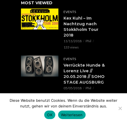
MOST VIEWED
EVENTS
Kex Kuhl – Im
Nachtzug nach
Stokkholm Tour
2018
11/11/2018
Phil
133 views
EVENTS
Verrückte Hunde &
Lorenz Live //
20.05.2018 // SOHO
STAGE AUGSBURG
05/05/2018
Phil
100 views
Diese Website benutzt Cookies. Wenn du die Website weiter
nutzt, gehen wir von deinem Einverständnis aus.
EVENTS
Rap im Ring 2017
OK
Weiterlesen
mit Edgar Wasser,
Lemur, Battle Rap