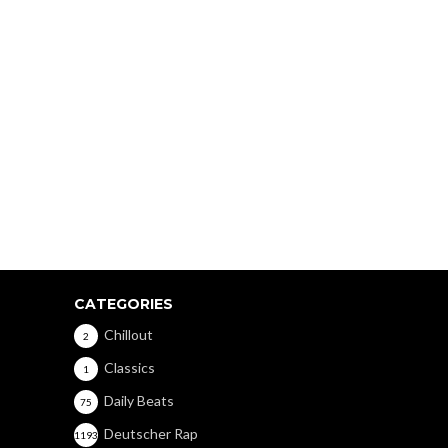
CATEGORIES
Chillout
2
Classics
1
Daily Beats
75
Deutscher Rap
1193