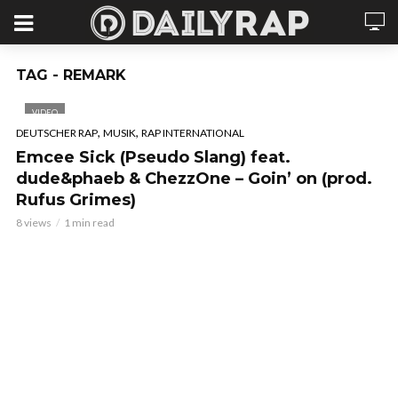
TAG - REMARK
VIDEO
,
,
DEUTSCHER RAP
MUSIK
RAP INTERNATIONAL
Emcee Sick (Pseudo Slang) feat.
dude&phaeb & ChezzOne – Goin’ on (prod.
Rufus Grimes)
8 views
1 min read