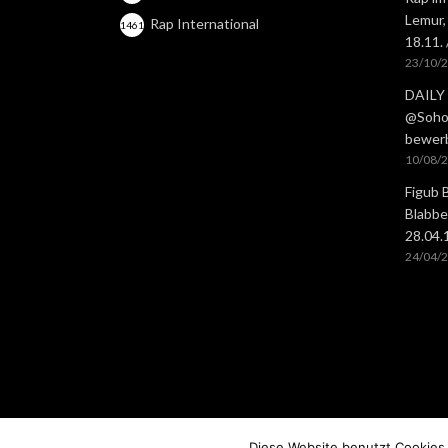
Lemur,
Rap International
1461
18.11.
23/10/
DAILY 
@Soho 
bewer
10/08/
Figub 
Blabbe
28.04
24/04/
Diese Website benutzt Cookies.