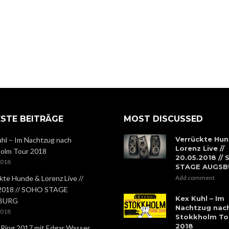
STE BEITRÄGE
MOST DISCUSSED
Verrückte Hun
hl – Im Nachtzug nach
Lorenz Live //
olm Tour 2018
20.05.2018 //
2018
STAGE AUGS
kte Hunde & Lorenz Live //
Add comment
.2018 // SOHO STAGE
Kex Kuhl – Im
BURG
Nachtzug nac
2018
Stokkholm To
2018
 Ring 2017 mit Edgar Wasser,