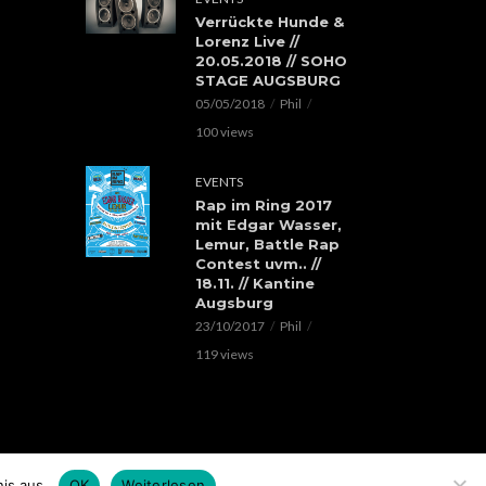
Verrückte Hunde &
Lorenz Live //
20.05.2018 // SOHO
STAGE AUGSBURG
05/05/2018
Phil
100 views
EVENTS
Rap im Ring 2017
mit Edgar Wasser,
Lemur, Battle Rap
Contest uvm.. //
18.11. // Kantine
Augsburg
23/10/2017
Phil
119 views
is aus.
OK
Weiterlesen