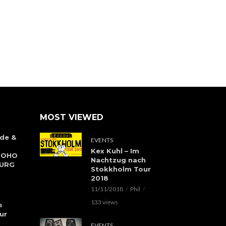
MOST VIEWED
de &
EVENTS
Kex Kuhl – Im
 SOHO
Nachtzug nach
BURG
Stokkholm Tour
2018
11/11/2018
Phil
133 views
h
ur
EVENTS