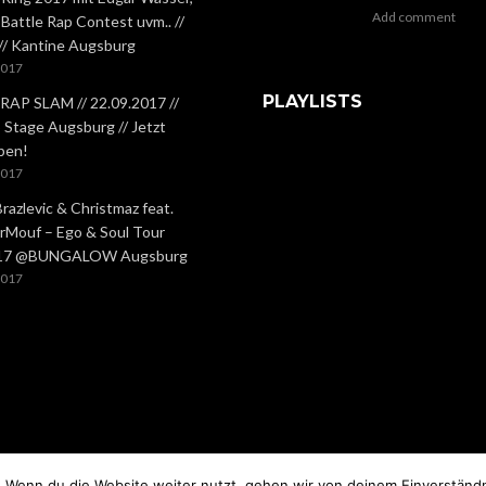
Add comment
 Battle Rap Contest uvm.. //
 // Kantine Augsburg
2017
PLAYLISTS
RAP SLAM // 22.09.2017 //
Stage Augsburg // Jetzt
ben!
2017
Brazlevic & Christmaz feat.
rMouf – Ego & Soul Tour
.17 @BUNGALOW Augsburg
2017
COPYRIGHT © 2026.
 Wenn du die Website weiter nutzt, gehen wir von deinem Einverständn