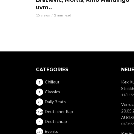
Brazlevič, Mortis, Rino Mandingo
uvm..
15 views
2 min read
CATEGORIES
NEUE
Chillout
Kex Ku
2
Stokkh
Classics
1
11/11/
Daily Beats
75
Verrüc
20.05
Deutscher Rap
1193
AUGS
Deutschrap
4
05/05/
Events
134
Rap im