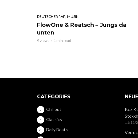
,
DEUTSCHER RAP
MUSIK
FlowOne & Reatsch – Jungs da
unten
9 views
1 min read
CATEGORIES
NEUE
Chillout
Kex Ku
2
Stokkh
Classics
1
11/11/
Daily Beats
75
Verrüc