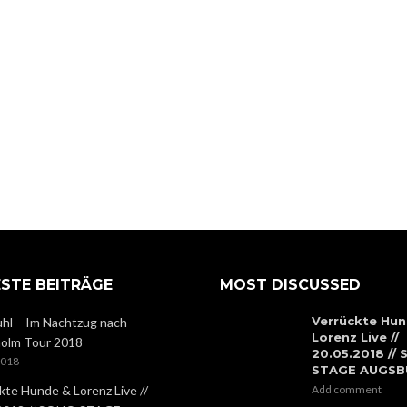
STE BEITRÄGE
MOST DISCUSSED
Verrückte Hun
hl – Im Nachtzug nach
Lorenz Live //
olm Tour 2018
20.05.2018 //
2018
STAGE AUGS
kte Hunde & Lorenz Live //
Add comment