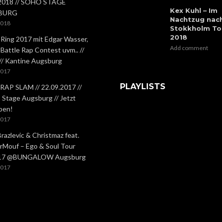
.2018 // SOHO STAGE
Kex Kuhl – Im
BURG
Nachtzug nac
2018
Stokkholm To
2018
 Ring 2017 mit Edgar Wasser,
Add comment
 Battle Rap Contest uvm.. //
 // Kantine Augsburg
2017
PLAYLISTS
RAP SLAM // 22.09.2017 //
Stage Augsburg // Jetzt
ben!
2017
Brazlevic & Christmaz feat.
rMouf – Ego & Soul Tour
.17 @BUNGALOW Augsburg
2017