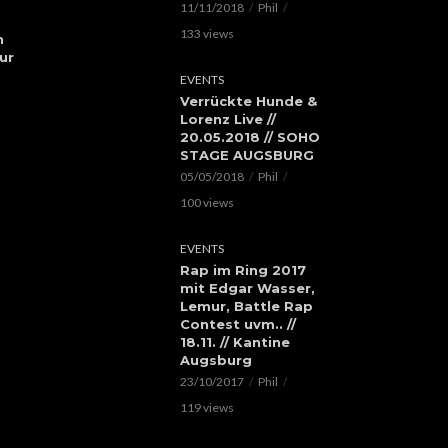
11/11/2018
Phil
133 views
h
ur
EVENTS
Verrückte Hunde &
Lorenz Live //
20.05.2018 // SOHO
STAGE AUGSBURG
05/05/2018
Phil
100 views
EVENTS
Rap im Ring 2017
mit Edgar Wasser,
Lemur, Battle Rap
Contest uvm.. //
18.11. // Kantine
Augsburg
23/10/2017
Phil
119 views