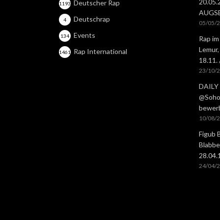
20.05
Deutscher Rap
1193
AUGS
Deutschrap
4
05/05/
Events
134
Rap im
Lemur,
Rap International
1461
18.11.
23/10/
DAILY 
@Soho 
bewer
10/08/
Figub 
Blabbe
28.04
24/04/