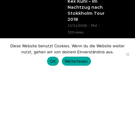
Kex Kuhl – Im
Nachtzug nach
Stokkholm Tour
2018
11/11/2018
Phil
133 views
EVENTS
Diese Website benutzt Cookies. Wenn du die Website weiter
Verrückte Hunde &
nutzt, gehen wir von deinem Einverständnis aus.
Lorenz Live //
OK
Weiterlesen
20.05.2018 // SOHO
STAGE AUGSBURG
05/05/2018
Phil
99 views
EVENTS
Rap im Ring 2017
mit Edgar Wasser,
Lemur, Battle Rap
Contest uvm.. //
18.11. // Kantine
Augsburg