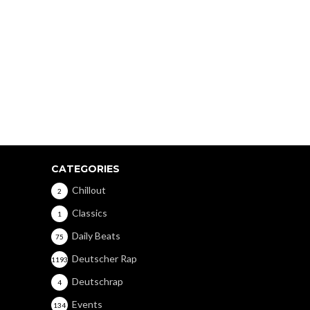
CATEGORIES
Chillout
2
Classics
1
Daily Beats
75
Deutscher Rap
1193
Deutschrap
4
Events
134