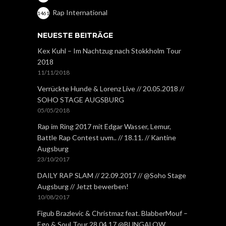
Rap International
1461
NEUESTE BEITRÄGE
Kex Kuhl – Im Nachtzug nach Stokkholm Tour
2018
11/11/2018
Verrückte Hunde & Lorenz Live // 20.05.2018 //
SOHO STAGE AUGSBURG
05/05/2018
Rap im Ring 2017 mit Edgar Wasser, Lemur,
Battle Rap Contest uvm.. // 18.11. // Kantine
Augsburg
23/10/2017
DAILY RAP SLAM // 22.09.2017 // @Soho Stage
Augsburg // Jetzt bewerben!
10/08/2017
Figub Brazlevic & Christmaz feat. BlabberMouf –
Ego & Soul Tour 28.04.17 @BUNGALOW