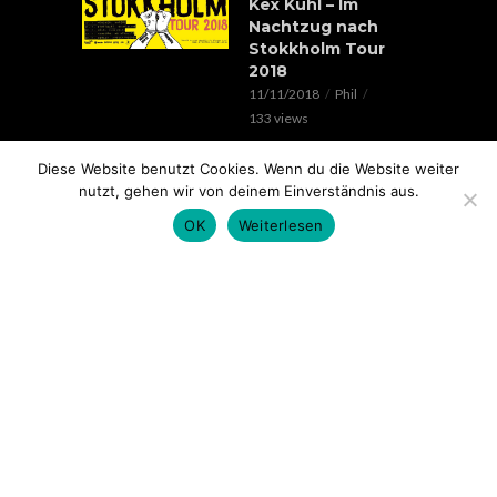
Kex Kuhl – Im
Nachtzug nach
Stokkholm Tour
2018
11/11/2018
Phil
133 views
EVENTS
Diese Website benutzt Cookies. Wenn du die Website weiter
Verrückte Hunde &
nutzt, gehen wir von deinem Einverständnis aus.
Lorenz Live //
OK
Weiterlesen
20.05.2018 // SOHO
STAGE AUGSBURG
05/05/2018
Phil
100 views
EVENTS
Rap im Ring 2017
mit Edgar Wasser,
Lemur, Battle Rap
Contest uvm.. //
18.11. // Kantine
Augsburg