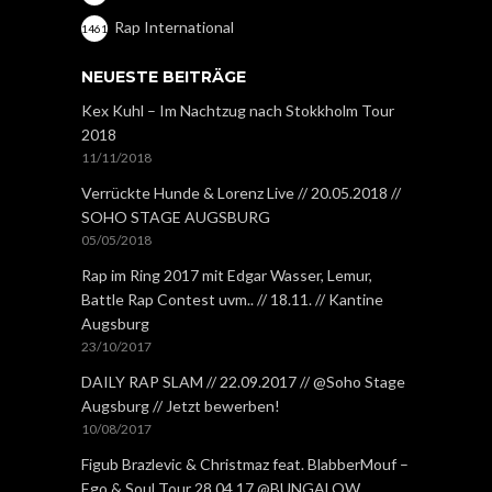
Rap International
1461
NEUESTE BEITRÄGE
Kex Kuhl – Im Nachtzug nach Stokkholm Tour
2018
11/11/2018
Verrückte Hunde & Lorenz Live // 20.05.2018 //
SOHO STAGE AUGSBURG
05/05/2018
Rap im Ring 2017 mit Edgar Wasser, Lemur,
Battle Rap Contest uvm.. // 18.11. // Kantine
Augsburg
23/10/2017
DAILY RAP SLAM // 22.09.2017 // @Soho Stage
Augsburg // Jetzt bewerben!
10/08/2017
Figub Brazlevic & Christmaz feat. BlabberMouf –
Ego & Soul Tour 28.04.17 @BUNGALOW