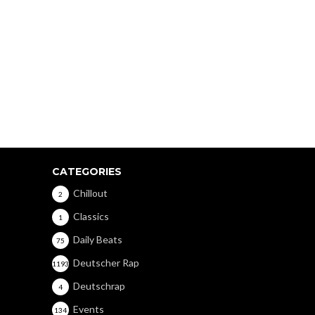
CATEGORIES
Chillout
2
Classics
1
Daily Beats
75
Deutscher Rap
1193
Deutschrap
4
Events
134