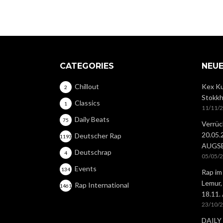
CATEGORIES
NEUE
Chillout
Kex Ku
2
Stokkh
Classics
1
11/11/
Daily Beats
75
Verrüc
20.05
Deutscher Rap
1193
AUGS
Deutschrap
4
05/05/
Events
134
Rap im
Lemur,
Rap International
1461
18.11.
23/10/
DAILY 