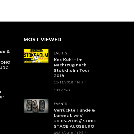
MOST VIEWED
de &
EVENTS
Kex Kuhl – Im
 SOHO
Nachtzug nach
BURG
Stokkholm Tour
2018
11/11/2018
Phil
133 views
h
ur
EVENTS
Verrückte Hunde &
Lorenz Live //
20.05.2018 // SOHO
STAGE AUGSBURG
05/05/2018
Phil