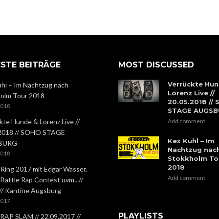
STE BEITRÄGE
MOST DISCUSSED
Verrückte Hun
hl – Im Nachtzug nach
Lorenz Live //
olm Tour 2018
20.05.2018 //
2018
STAGE AUGS
kte Hunde & Lorenz Live //
Add comment
.2018 // SOHO STAGE
Kex Kuhl – Im
BURG
Nachtzug nac
2018
Stokkholm To
2018
 Ring 2017 mit Edgar Wasser,
Add comment
 Battle Rap Contest uvm.. //
 // Kantine Augsburg
2017
PLAYLISTS
RAP SLAM // 22.09.2017 //