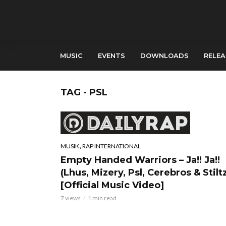
MUSIC
EVENTS
DOWNLOADS
RELEA
TAG - PSL
,
MUSIK
RAP INTERNATIONAL
Empty Handed Warriors – Ja!! Ja!!
(Lhus, Mizery, Psl, Cerebros & Stilt
[Official Music Video]
7 views
1 min read