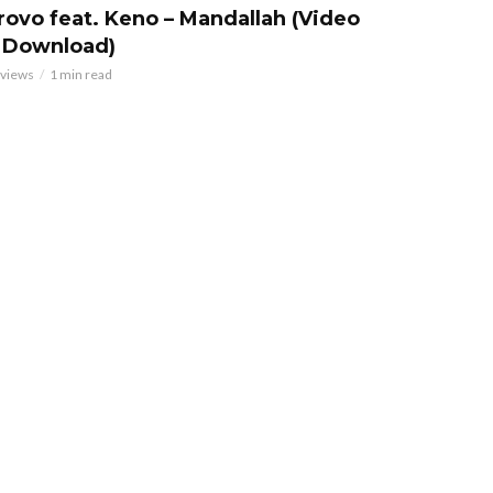
rovo feat. Keno – Mandallah (Video
 Download)
 views
1 min read