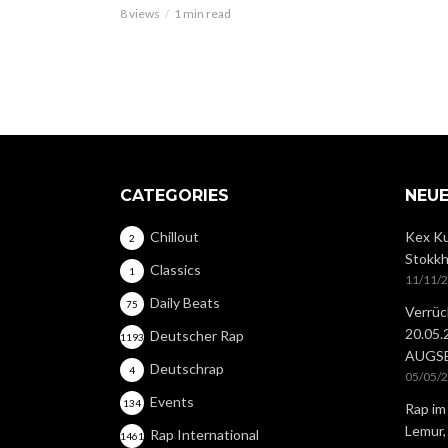
8 views
1 min read
CATEGORIES
NEUE
Chillout
Kex Ku
2
Stokkh
Classics
1
11/11/
Daily Beats
75
Verrüc
20.05
Deutscher Rap
1193
AUGS
Deutschrap
4
05/05/
Events
134
Rap im
Lemur,
Rap International
1461