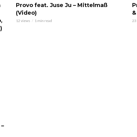
Provo feat. Juse Ju – Mittelmaß
P
n
(Video)
&
,
12 views
1 min read
23
)
 –