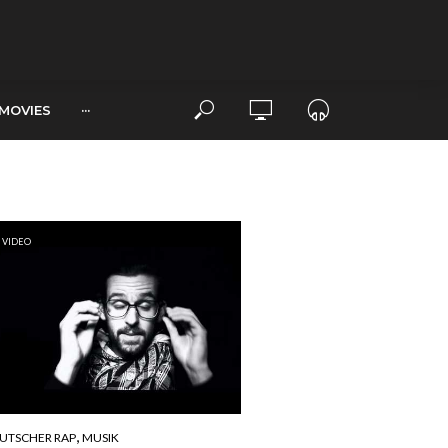
MOVIES
···
VIDEO
,
UTSCHER RAP
MUSIK