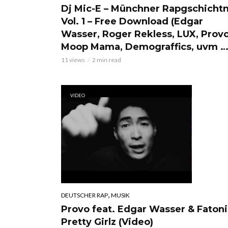
Dj Mic-E – Münchner Rapgschicht
Vol. 1 – Free Download (Edgar
Wasser, Roger Rekless, LUX, Provo
Moop Mama, Demograffics, uvm …
11 views
2 min read
VIDEO
,
DEUTSCHER RAP
MUSIK
Provo feat. Edgar Wasser & Fatoni
Pretty Girlz (Video)