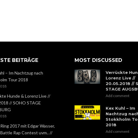
STE BEITRÄGE
MOST DISCUSSED
Verrückte Hun
hl – Im Nachtzug nach
Lorenz Live //
olm Tour 2018
20.05.2018 //
2018
STAGE AUGS
kte Hunde & Lorenz Live //
Add comment
.2018 // SOHO STAGE
Kex Kuhl – Im
BURG
Nachtzug nac
2018
Stokkholm To
2018
 Ring 2017 mit Edgar Wasser,
Add comment
 Battle Rap Contest uvm.. //