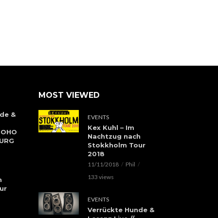
MOST VIEWED
de &
EVENTS
Kex Kuhl – Im
 SOHO
Nachtzug nach
BURG
Stokkholm Tour
2018
11/11/2018
Phil
133 views
h
ur
EVENTS
Verrückte Hunde &