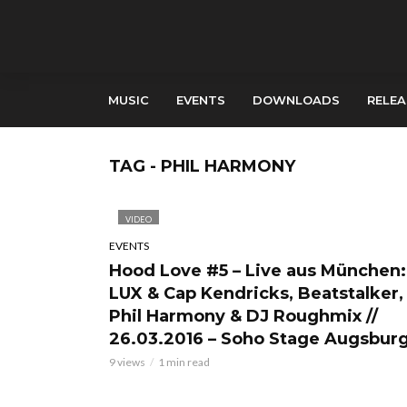
MUSIC
EVENTS
DOWNLOADS
RELEA
TAG - PHIL HARMONY
VIDEO
EVENTS
Hood Love #5 – Live aus München:
LUX & Cap Kendricks, Beatstalker,
Phil Harmony & DJ Roughmix //
26.03.2016 – Soho Stage Augsbur
9 views
1 min read