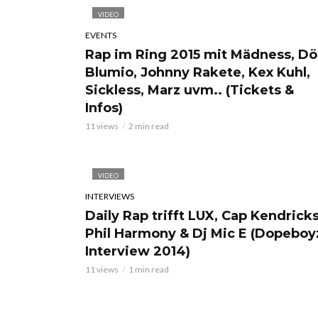
VIDEO
EVENTS
Rap im Ring 2015 mit Mädness, Döl
Blumio, Johnny Rakete, Kex Kuhl,
Sickless, Marz uvm.. (Tickets &
Infos)
11 views
2 min read
VIDEO
INTERVIEWS
Daily Rap trifft LUX, Cap Kendricks
Phil Harmony & Dj Mic E (Dopeboy
Interview 2014)
11 views
1 min read