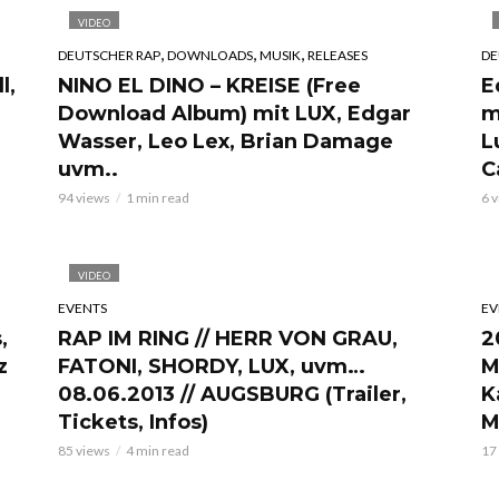
VIDEO
,
,
,
DEUTSCHER RAP
DOWNLOADS
MUSIK
RELEASES
DE
l,
NINO EL DINO – KREISE (Free
E
Download Album) mit LUX, Edgar
m
Wasser, Leo Lex, Brian Damage
L
uvm..
C
94 views
1 min read
6 
VIDEO
EVENTS
EV
,
RAP IM RING // HERR VON GRAU,
2
z
FATONI, SHORDY, LUX, uvm…
M
08.06.2013 // AUGSBURG (Trailer,
K
Tickets, Infos)
M
85 views
4 min read
17