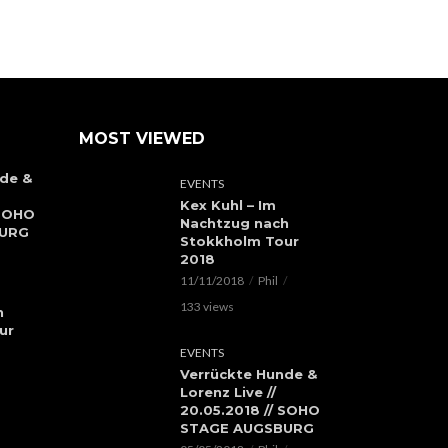
MOST VIEWED
de &
EVENTS
Kex Kuhl – Im
 SOHO
Nachtzug nach
BURG
Stokkholm Tour
2018
11/11/2018
Phil
133 views
h
ur
EVENTS
Verrückte Hunde &
Lorenz Live //
20.05.2018 // SOHO
STAGE AUGSBURG