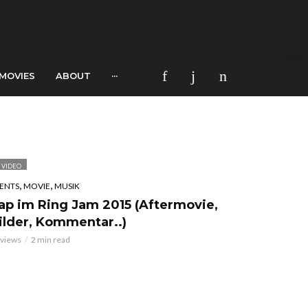
MOVIES
ABOUT
···
VIDEO
,
,
ENTS
MOVIE
MUSIK
ap im Ring Jam 2015 (Aftermovie,
ilder, Kommentar..)
 views
2 min read