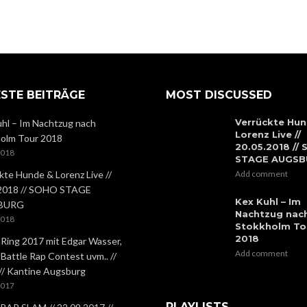
STE BEITRÄGE
MOST DISCUSSED
Verrückte Hun
hl – Im Nachtzug nach
Lorenz Live //
olm Tour 2018
20.05.2018 //
2018
STAGE AUGS
kte Hunde & Lorenz Live //
Add comment
.2018 // SOHO STAGE
Kex Kuhl – Im
BURG
Nachtzug nac
2018
Stokkholm To
2018
 Ring 2017 mit Edgar Wasser,
Add comment
 Battle Rap Contest uvm.. //
 // Kantine Augsburg
2017
PLAYLISTS