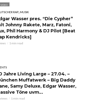
VIDEO
,
UTSCHER RAP
MUSIK
dgar Wasser pres. “Die Cypher”
it Johnny Rakete, Marz, Fatoni,
ux, Phil Harmony & DJ Pilot [Beat
ap Kendricks]
views
1 min read
ENTS
0 Jahre Living Large – 27.04. –
ünchen Muffatwerk – Big Daddy
ane, Samy Deluxe, Edgar Wasser,
assive Töne uvm…
 views
1 min read