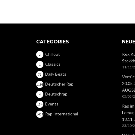
CATEGORIES
NEUE
Chillout
Kex Ku
2
Stokkh
Classics
1
11/11/
Daily Beats
75
Verrüc
20.05
Deutscher Rap
1193
AUGS
Deutschrap
4
05/05/
Events
134
Rap im
Lemur,
Rap International
1461
18.11.
23/10/