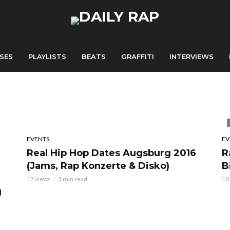
SES
PLAYLISTS
BEATS
GRAFFITI
INTERVIEWS
EVENTS
EV
Real Hip Hop Dates Augsburg 2016
R
(Jams, Rap Konzerte & Disko)
B
17 views
3 min read
10
g