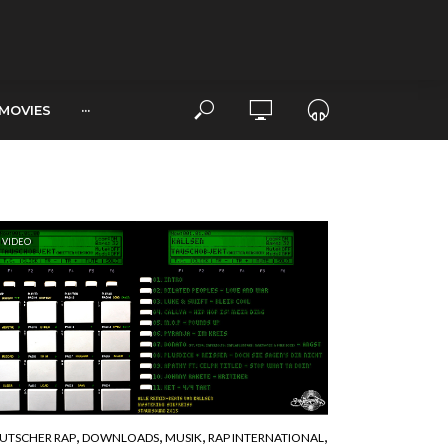
MOVIES
···
VIDEO
,
,
,
,
UTSCHER RAP
DOWNLOADS
MUSIK
RAP INTERNATIONAL