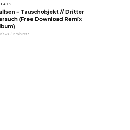
LEASES
allsen – Tauschobjekt // Dritter
ersuch (Free Download Remix
lbum)
 views
2 min read