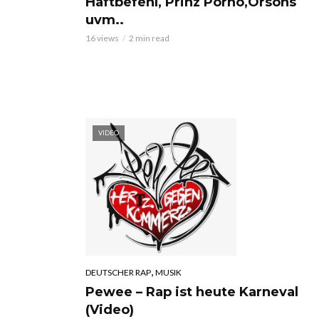
Haftbefehl, Prinz Porno,Orsons
uvm..
16 views
2 min read
VIDEO
,
DEUTSCHER RAP
MUSIK
Pewee – Rap ist heute Karneval
(Video)