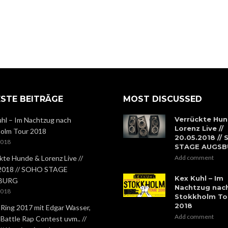
STE BEITRÄGE
MOST DISCUSSED
Verrückte Hun
hl – Im Nachtzug nach
Lorenz Live //
olm Tour 2018
20.05.2018 //
2018
STAGE AUGS
kte Hunde & Lorenz Live //
Add comment
.2018 // SOHO STAGE
Kex Kuhl – Im
BURG
Nachtzug nac
2018
Stokkholm To
2018
 Ring 2017 mit Edgar Wasser,
Add comment
 Battle Rap Contest uvm.. //