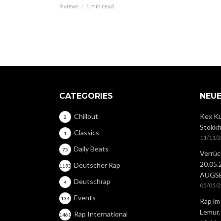
9 views
1 min read
CATEGORIES
NEUE
Chillout
Kex Ku
2
Stokkh
Classics
1
11/11/
Daily Beats
75
Verrüc
20.05
Deutscher Rap
1193
AUGS
Deutschrap
4
05/05/
Events
134
Rap im
Lemur,
Rap International
1461