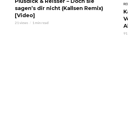
Plusdick & Reisser – Doch sie
RE
sagen’s dir nicht (Kallsen Remix)
K
[Video]
V
21 views
1 min read
A
91