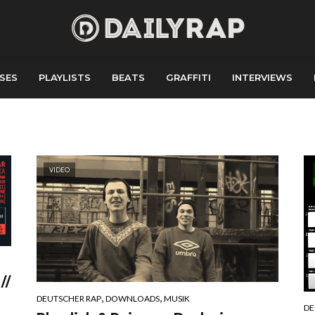
SES
PLAYLISTS
BEATS
GRAFFITI
INTERVIEWS
VIDEO
//
,
,
DEUTSCHER RAP
DOWNLOADS
MUSIK
DE