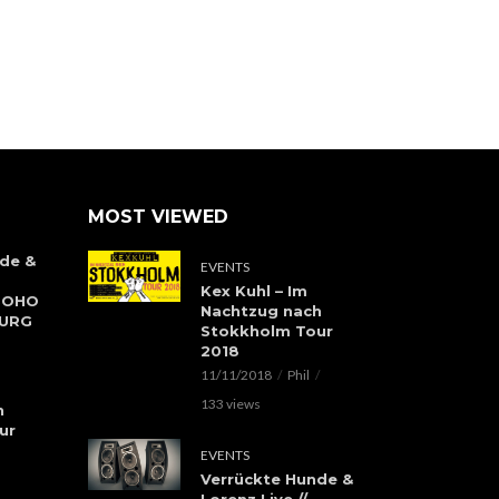
MOST VIEWED
de &
EVENTS
Kex Kuhl – Im
 SOHO
Nachtzug nach
BURG
Stokkholm Tour
2018
11/11/2018
Phil
133 views
h
ur
EVENTS
Verrückte Hunde &
Lorenz Live //