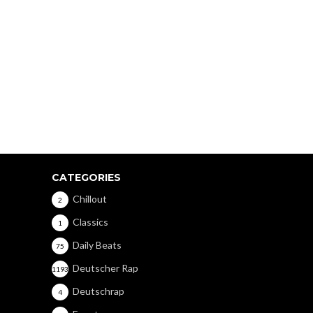
CATEGORIES
Chillout
2
Classics
1
Daily Beats
75
Deutscher Rap
1193
Deutschrap
4