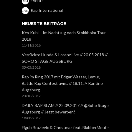
Events
134
Rap International
1461
NEUESTE BEITRÄGE
Kex Kuhl – Im Nachtzug nach Stokkholm Tour
2018
11/11/2018
Verrückte Hunde & Lorenz Live // 20.05.2018 //
SOHO STAGE AUGSBURG
05/05/2018
Rap im Ring 2017 mit Edgar Wasser, Lemur,
Battle Rap Contest uvm.. // 18.11. // Kantine
Augsburg
23/10/2017
DAILY RAP SLAM // 22.09.2017 // @Soho Stage
Augsburg // Jetzt bewerben!
10/08/2017
Figub Brazlevic & Christmaz feat. BlabberMouf –