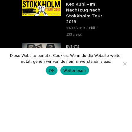
Kex Kuhl – Im
Nachtzug nach
Stokkholm Tour
2018
11/11/2018
Phil
133 views
EVENTS
Verrückte Hunde &
Diese Website benutzt Cookies. Wenn du die Website weiter
Lorenz Live //
nutzt, gehen wir von deinem Einverständnis aus.
20.05.2018 // SOHO
OK
Weiterlesen
STAGE AUGSBURG
05/05/2018
Phil
99 views
EVENTS
Rap im Ring 2017
mit Edgar Wasser,
Lemur, Battle Rap
Contest uvm.. //
18.11. // Kantine
Augsburg