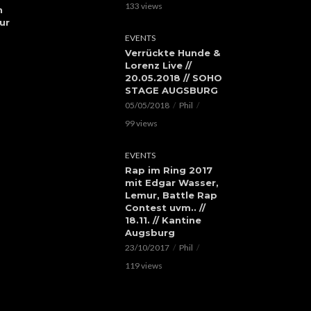
133 views
h
ur
EVENTS
Verrückte Hunde &
Lorenz Live //
20.05.2018 // SOHO
STAGE AUGSBURG
05/05/2018
Phil
99 views
EVENTS
Rap im Ring 2017
mit Edgar Wasser,
Lemur, Battle Rap
Contest uvm.. //
18.11. // Kantine
Augsburg
23/10/2017
Phil
119 views