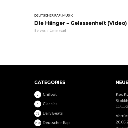
,
DEUTSCHER RAP
MUSIK
Die Hänger – Gelassenheit (Video)
8 views
1 min read
CATEGORIES
NEUE
Chillout
Kex Ku
2
Stokkh
Classics
1
11/11/
Daily Beats
75
Verrüc
20.05
Deutscher Rap
1193