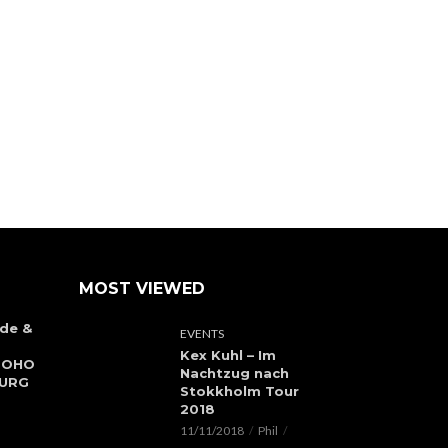
MOST VIEWED
de &
EVENTS
Kex Kuhl – Im
 SOHO
Nachtzug nach
BURG
Stokkholm Tour
2018
11/11/2018
Phil