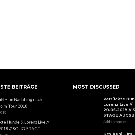
STE BEITRÄGE
MOST DISCUSSED
Verrückte Hun
hl – Im Nachtzug nach
Lorenz Live //
olm Tour 2018
20.05.2018 //
2018
STAGE AUGS
kte Hunde & Lorenz Live //
Add comment
.2018 // SOHO STAGE
Kex Kuhl – Im