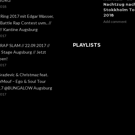
BURG
Nachtzug nac
2018
Stokkholm To
2018
 Ring 2017 mit Edgar Wasser,
Add comment
 Battle Rap Contest uvm.. //
 // Kantine Augsburg
2017
PLAYLISTS
RAP SLAM // 22.09.2017 //
Stage Augsburg // Jetzt
ben!
2017
Brazlevic & Christmaz feat.
rMouf – Ego & Soul Tour
.17 @BUNGALOW Augsburg
2017