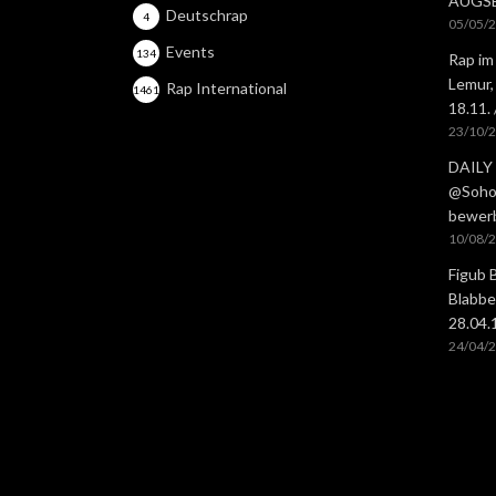
AUGS
Deutschrap
4
05/05/
Events
134
Rap im
Lemur,
Rap International
1461
18.11.
23/10/
DAILY 
@Soho 
bewer
10/08/
Figub 
Blabbe
28.04
24/04/