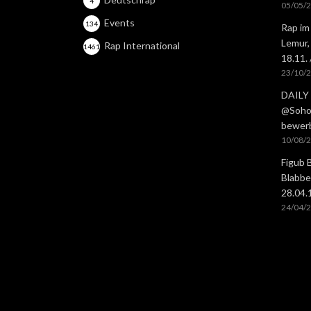
4
05/05/
Events
134
Rap im
Lemur,
Rap International
1461
18.11.
23/10/
DAILY 
@Soho 
bewer
10/08/
Figub 
Blabbe
28.04
24/04/