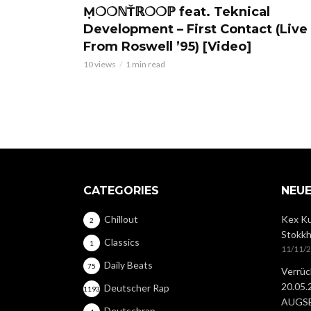
Ṃ❍❍ℕŤℝ❍❍ℙ feat. Teknical
Development – First Contact (Live
From Roswell ’95) [Video]
10 views
1 min read
CATEGORIES
NEUE
Chillout
Kex Ku
2
Stokkh
Classics
1
11/11/
Daily Beats
75
Verrüc
20.05
Deutscher Rap
1193
AUGS
Deutschrap