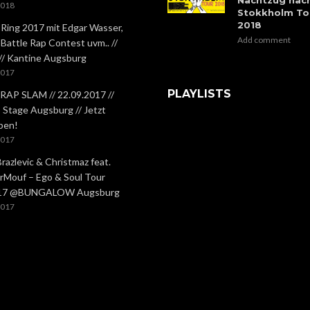
2018
Stokkholm To
2018
 Ring 2017 mit Edgar Wasser,
Add comment
 Battle Rap Contest uvm.. //
 // Kantine Augsburg
2017
PLAYLISTS
RAP SLAM // 22.09.2017 //
Stage Augsburg // Jetzt
ben!
2017
Brazlevic & Christmaz feat.
rMouf – Ego & Soul Tour
.17 @BUNGALOW Augsburg
2017