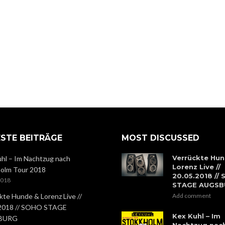
STE BEITRÄGE
MOST DISCUSSED
Verrückte Hun
hl – Im Nachtzug nach
Lorenz Live //
olm Tour 2018
20.05.2018 //
2018
STAGE AUGS
kte Hunde & Lorenz Live //
Add comment
.2018 // SOHO STAGE
Kex Kuhl – Im
BURG
Nachtzug nac