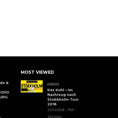
MOST VIEWED
de &
EVENTS
Kex Kuhl – Im
 SOHO
Nachtzug nach
BURG
Stokkholm Tour
2018
11/11/2018
Phil
133 views
h