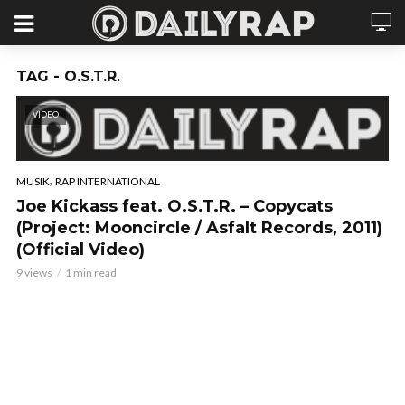
TAG - O.S.T.R.
VIDEO
,
MUSIK
RAP INTERNATIONAL
Joe Kickass feat. O.S.T.R. – Copycats
(Project: Mooncircle / Asfalt Records, 2011)
(Official Video)
9 views
1 min read