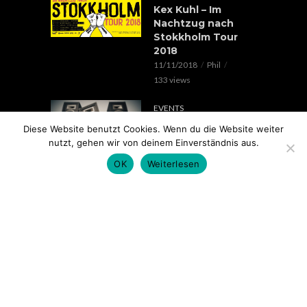
Kex Kuhl – Im
Nachtzug nach
Stokkholm Tour
2018
11/11/2018
Phil
133 views
EVENTS
Verrückte Hunde &
Diese Website benutzt Cookies. Wenn du die Website weiter
Lorenz Live //
nutzt, gehen wir von deinem Einverständnis aus.
20.05.2018 // SOHO
OK
Weiterlesen
STAGE AUGSBURG
05/05/2018
Phil
100 views
EVENTS
Rap im Ring 2017
mit Edgar Wasser,
Lemur, Battle Rap
Contest uvm.. //
18.11. // Kantine
Augsburg