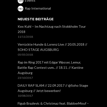
Events
134
Rap International
1461
NEUESTE BEITRÄGE
Kex Kuhl – Im Nachtzug nach Stokkholm Tour
2018
11/11/2018
Verrückte Hunde & Lorenz Live // 20.05.2018 //
SOHO STAGE AUGSBURG
05/05/2018
Rap im Ring 2017 mit Edgar Wasser, Lemur,
Battle Rap Contest uvm.. // 18.11. // Kantine
Augsburg
23/10/2017
DAILY RAP SLAM // 22.09.2017 // @Soho Stage
Augsburg // Jetzt bewerben!
10/08/2017
Figub Brazlevic & Christmaz feat. BlabberMouf –