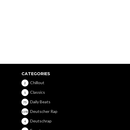
CATEGORIES
Chillout
2
Classics
1
Daily Beats
75
Deutscher Rap
1193
Deutschrap
4