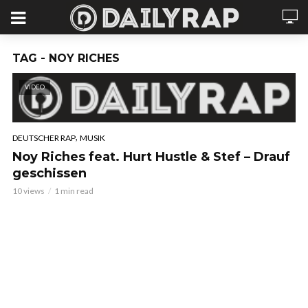
TAG - NOY RICHES
VIDEO
,
DEUTSCHER RAP
MUSIK
Noy Riches feat. Hurt Hustle & Stef – Drauf
geschissen
10 views
1 min read