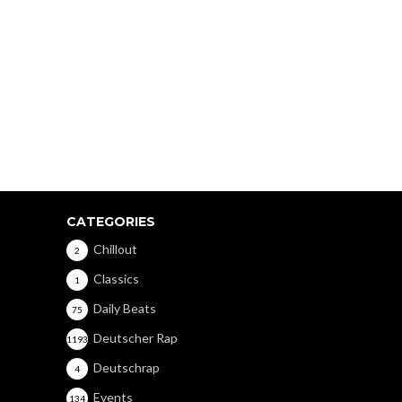
CATEGORIES
Chillout
2
Classics
1
Daily Beats
75
Deutscher Rap
1193
Deutschrap
4
Events
134