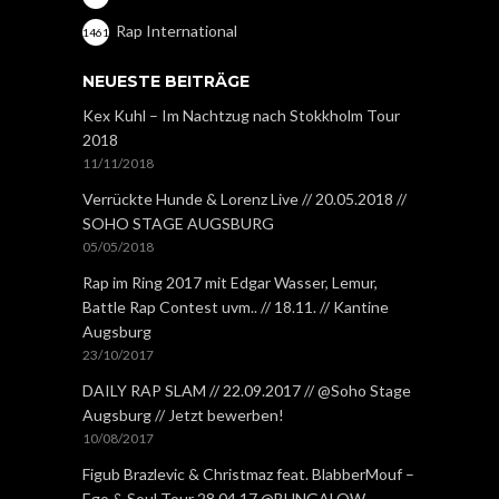
Rap International
1461
NEUESTE BEITRÄGE
Kex Kuhl – Im Nachtzug nach Stokkholm Tour
2018
11/11/2018
Verrückte Hunde & Lorenz Live // 20.05.2018 //
SOHO STAGE AUGSBURG
05/05/2018
Rap im Ring 2017 mit Edgar Wasser, Lemur,
Battle Rap Contest uvm.. // 18.11. // Kantine
Augsburg
23/10/2017
DAILY RAP SLAM // 22.09.2017 // @Soho Stage
Augsburg // Jetzt bewerben!
10/08/2017
Figub Brazlevic & Christmaz feat. BlabberMouf –
Ego & Soul Tour 28.04.17 @BUNGALOW