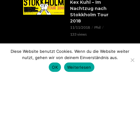
Kex Kuhl – Im
Nachtzug nach
Stokkholm Tour
2018
11/11/2018
Phil
133 views
EVENTS
Diese Website benutzt Cookies. Wenn du die Website weiter
Verrückte Hunde &
nutzt, gehen wir von deinem Einverständnis aus.
Lorenz Live //
20.05.2018 // SOHO
OK
Weiterlesen
STAGE AUGSBURG
05/05/2018
Phil
100 views
EVENTS
Rap im Ring 2017
mit Edgar Wasser,
Lemur, Battle Rap
Contest uvm.. //
18.11. // Kantine
Augsburg