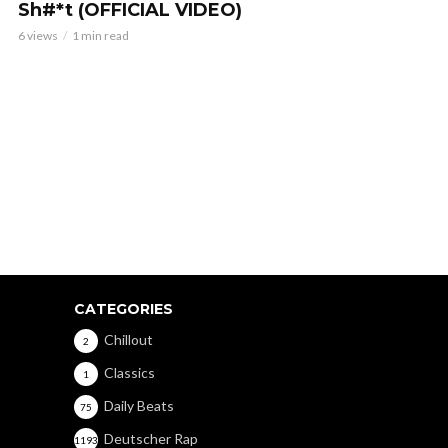
Sh#*t (OFFICIAL VIDEO)
6 views
1 min read
CATEGORIES
Chillout
2
Classics
1
Daily Beats
75
Deutscher Rap
1193