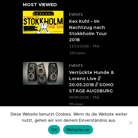
MOST VIEWED
EVENTS
Kex Kuhl – Im
Nachtzug nach
Stokkholm Tour
2018
11/11/2018
Phil
133 views
EVENTS
Verrückte Hunde &
Lorenz Live //
20.05.2018 // SOHO
STAGE AUGSBURG
05/05/2018
Phil
99 views
Diese Website benutzt Cookies. Wenn du die Website weiter
EVENTS
nutzt, gehen wir von deinem Einverständnis aus.
Rap im Ring 2017
mit Edgar Wasser,
OK
Weiterlesen
Lemur, Battle Rap