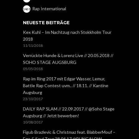
Rap International
1461
NEUESTE BEITRÄGE
Kex Kuhl – Im Nachtzug nach Stokkholm Tour
2018
11/11/2018
Verrückte Hunde & Lorenz Live // 20.05.2018 //
SOHO STAGE AUGSBURG
05/05/2018
Rap im Ring 2017 mit Edgar Wasser, Lemur,
Battle Rap Contest uvm.. // 18.11. // Kantine
Augsburg
23/10/2017
DAILY RAP SLAM // 22.09.2017 // @Soho Stage
Augsburg // Jetzt bewerben!
10/08/2017
Figub Brazlevic & Christmaz feat. BlabberMouf –
Ego & Soul Tour 28.04.17 @BUNGALOW