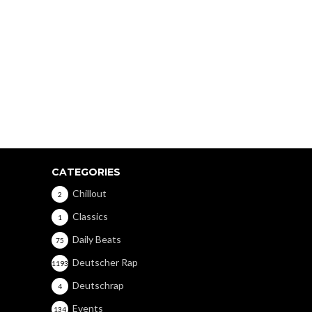
CATEGORIES
Chillout
2
Classics
1
Daily Beats
75
Deutscher Rap
1193
Deutschrap
4
Events
134