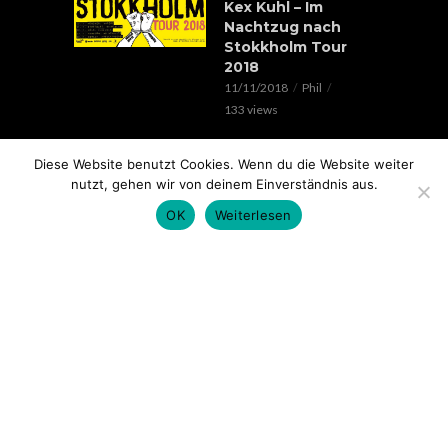
Kex Kuhl – Im
Nachtzug nach
Stokkholm Tour
2018
11/11/2018
Phil
133 views
EVENTS
Diese Website benutzt Cookies. Wenn du die Website weiter
Verrückte Hunde &
nutzt, gehen wir von deinem Einverständnis aus.
Lorenz Live //
20.05.2018 // SOHO
OK
Weiterlesen
STAGE AUGSBURG
05/05/2018
Phil
100 views
EVENTS
Rap im Ring 2017
mit Edgar Wasser,
Lemur, Battle Rap
Contest uvm.. //
18.11. // Kantine
Augsburg