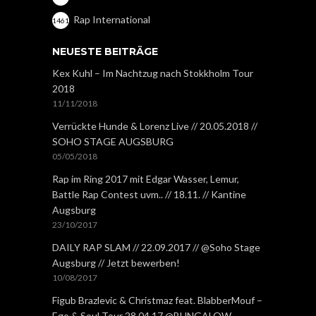
Rap International
1461
NEUESTE BEITRÄGE
Kex Kuhl – Im Nachtzug nach Stokkholm Tour
2018
11/11/2018
Verrückte Hunde & Lorenz Live // 20.05.2018 //
SOHO STAGE AUGSBURG
05/05/2018
Rap im Ring 2017 mit Edgar Wasser, Lemur,
Battle Rap Contest uvm.. // 18.11. // Kantine
Augsburg
23/10/2017
DAILY RAP SLAM // 22.09.2017 // @Soho Stage
Augsburg // Jetzt bewerben!
10/08/2017
Figub Brazlevic & Christmaz feat. BlabberMouf –
Ego & Soul Tour 28.04.17 @BUNGALOW