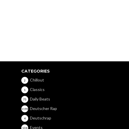
CATEGORIES
Chillout
2
Classics
1
Daily Beats
75
Deutscher Rap
1193
Deutschrap
4
Events
134