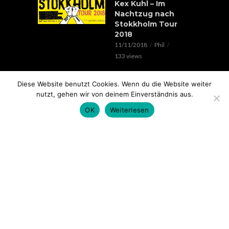
Kex Kuhl – Im
Nachtzug nach
Stokkholm Tour
2018
11/11/2018
Phil
133 views
EVENTS
Diese Website benutzt Cookies. Wenn du die Website weiter
Verrückte Hunde &
nutzt, gehen wir von deinem Einverständnis aus.
Lorenz Live //
20.05.2018 // SOHO
OK
Weiterlesen
STAGE AUGSBURG
05/05/2018
Phil
100 views
EVENTS
Rap im Ring 2017
mit Edgar Wasser,
Lemur, Battle Rap
Contest uvm.. //
18.11. // Kantine
Augsburg