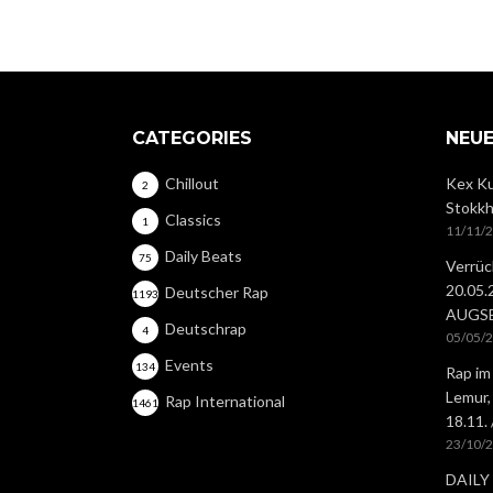
CATEGORIES
NEUE
Chillout
Kex Ku
2
Stokkh
Classics
1
11/11/
Daily Beats
75
Verrüc
20.05
Deutscher Rap
1193
AUGS
Deutschrap
4
05/05/
Events
134
Rap im
Lemur,
Rap International
1461
18.11.
23/10/
DAILY 