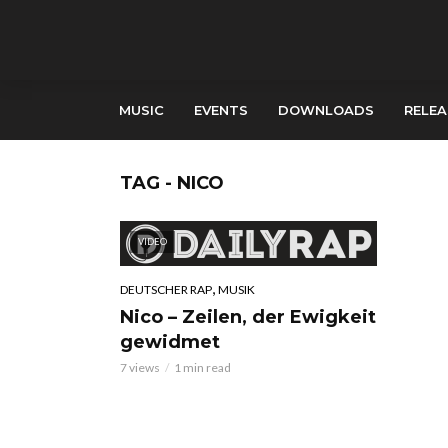
MUSIC
EVENTS
DOWNLOADS
RELEA
TAG - NICO
VIDEO
,
DEUTSCHER RAP
MUSIK
Nico – Zeilen, der Ewigkeit
gewidmet
7 views
1 min read