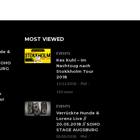
MOST VIEWED
de &
EVENTS
Kex Kuhl – Im
 SOHO
Nachtzug nach
BURG
Stokkholm Tour
2018
11/11/2018
Phil
133 views
h
ur
EVENTS
Verrückte Hunde &
Lorenz Live //
20.05.2018 // SOHO
STAGE AUGSBURG
05/05/2018
Phil