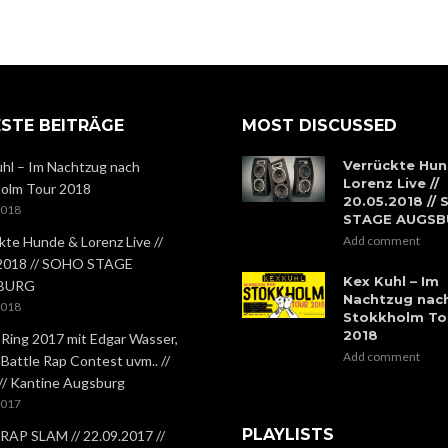
STE BEITRÄGE
MOST DISCUSSED
Verrückte Hun
hl – Im Nachtzug nach
Lorenz Live //
olm Tour 2018
20.05.2018 //
2018
STAGE AUGS
kte Hunde & Lorenz Live //
Add comment
.2018 // SOHO STAGE
Kex Kuhl – Im
BURG
Nachtzug nac
2018
Stokkholm To
2018
 Ring 2017 mit Edgar Wasser,
Add comment
 Battle Rap Contest uvm.. //
 // Kantine Augsburg
2017
PLAYLISTS
RAP SLAM // 22.09.2017 //