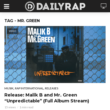
TAG - MR. GREEN
VIDEO
,
,
MUSIK
RAP INTERNATIONAL
RELEASES
Release: Malik B and Mr. Green
“Unpredictable” (Full Album Stream)
15 views
1 min read