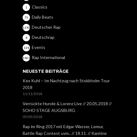
Classics
1
Daily Beats
75
Deutscher Rap
1193
Deutschrap
4
Events
134
Rap International
1461
NEUESTE BEITRÄGE
Kex Kuhl – Im Nachtzug nach Stokkholm Tour
2018
11/11/2018
Verrückte Hunde & Lorenz Live // 20.05.2018 //
SOHO STAGE AUGSBURG
05/05/2018
Rap im Ring 2017 mit Edgar Wasser, Lemur,
Battle Rap Contest uvm.. // 18.11. // Kantine