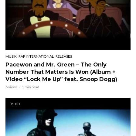
,
,
MUSIK
RAP INTERNATIONAL
RELEASES
Pacewon and Mr. Green – The Only
Number That Matters Is Won (Album +
Video “Lock Me Up” feat. Snoop Dogg)
6 views
1 min read
VIDEO