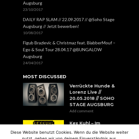
Augsburg
23/10/2017
DAILY RAP SLAM // 22.09.2017 // @Soho Stage
Augsburg // Jetzt bewerben!
10/08/2017
Figub Brazlevic & Christmaz feat. BlabberMouf –
Ego & Soul Tour 28.04.17 @BUNGALOW
Augsburg
24/04/2017
MOST DISCUSSED
Verrückte Hunde &
Lorenz Live //
20.05.2018 // SOHO
STAGE AUGSBURG
Add comment
Kex Kuhl – Im
Nachtzug nach
Diese Website benutzt Cookies. Wenn du die Website weiter
Stokkholm Tour
nutzt, gehen wir von deinem Einverständnis aus.