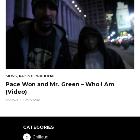
,
MUSIK
RAP INTERNATIONAL
Pace Won and Mr. Green – Who I Am
(Video)
5 views
1 min read
CATEGORIES
Chillout
2