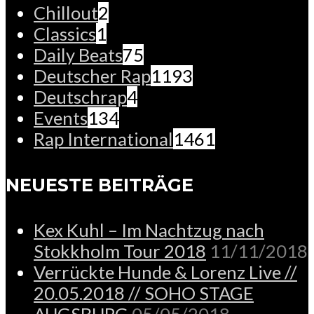
Chillout
2
Classics
1
Daily Beats
75
Deutscher Rap
1193
Deutschrap
4
Events
134
Rap International
1461
NEUESTE BEITRÄGE
Kex Kuhl – Im Nachtzug nach
Stokkholm Tour 2018
11/11/2018
Verrückte Hunde & Lorenz Live //
20.05.2018 // SOHO STAGE
AUGSBURG
05/05/2018