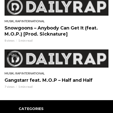
,
MUSIK
RAP INTERNATIONAL
Snowgoons – Anybody Can Get It (feat.
M.O.P.) [Prod. Sicknature]
8 views
1 min read
VIDEO
,
MUSIK
RAP INTERNATIONAL
Gangstarr feat. M.O.P – Half and Half
7 views
1 min read
CATEGORIES