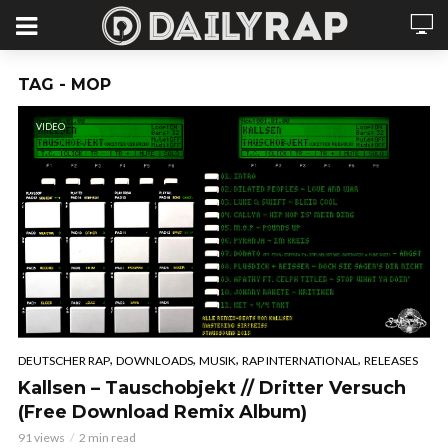
TAG - MOP
VIDEO
,
,
,
,
DEUTSCHER RAP
DOWNLOADS
MUSIK
RAP INTERNATIONAL
RELEASES
Kallsen – Tauschobjekt // Dritter Versuch
(Free Download Remix Album)
91 views
2 min read