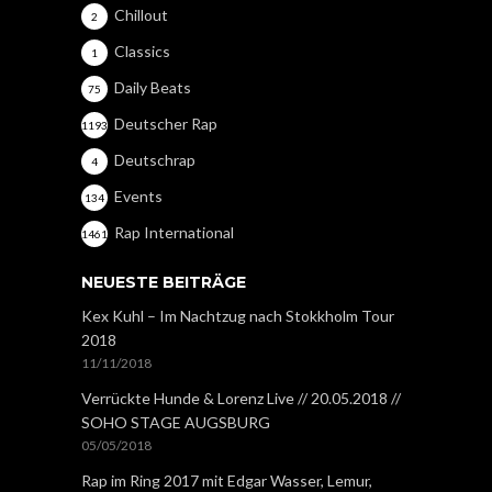
Chillout
2
Classics
1
Daily Beats
75
Deutscher Rap
1193
Deutschrap
4
Events
134
Rap International
1461
NEUESTE BEITRÄGE
Kex Kuhl – Im Nachtzug nach Stokkholm Tour
2018
11/11/2018
Verrückte Hunde & Lorenz Live // 20.05.2018 //
SOHO STAGE AUGSBURG
05/05/2018
Rap im Ring 2017 mit Edgar Wasser, Lemur,