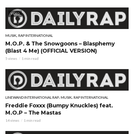
VIDEO
,
MUSIK
RAP INTERNATIONAL
M.O.P. & The Snowgoons – Blasphemy
(Blast 4 Me) (OFFICIAL VERSION)
5 views
1 min read
,
,
LINEWAND INTERNATIONAL RAP
MUSIK
RAP INTERNATIONAL
Freddie Foxxx (Bumpy Knuckles) feat.
M.O.P – The Mastas
14 views
1 min read