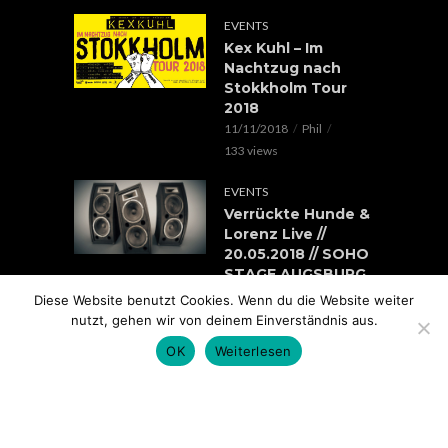
EVENTS
Kex Kuhl – Im
Nachtzug nach
Stokkholm Tour
2018
11/11/2018
Phil
133 views
EVENTS
Verrückte Hunde &
Lorenz Live //
20.05.2018 // SOHO
STAGE AUGSBURG
05/05/2018
Phil
Diese Website benutzt Cookies. Wenn du die Website weiter
100 views
nutzt, gehen wir von deinem Einverständnis aus.
OK
Weiterlesen
EVENTS
Rap im Ring 2017
mit Edgar Wasser,
Lemur, Battle Rap
Contest uvm.. //