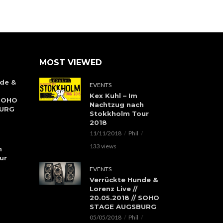
MOST VIEWED
de &
EVENTS
Kex Kuhl – Im
 SOHO
Nachtzug nach
BURG
Stokkholm Tour
2018
11/11/2018
Phil
133 views
h
ur
EVENTS
Verrückte Hunde &
Lorenz Live //
20.05.2018 // SOHO
STAGE AUGSBURG
05/05/2018
Phil