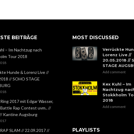
STE BEITRÄGE
MOST DISCUSSED
Verrückte Hun
hl – Im Nachtzug nach
Lorenz Live //
olm Tour 2018
20.05.2018 //
2018
STAGE AUGS
kte Hunde & Lorenz Live //
Add comment
.2018 // SOHO STAGE
Kex Kuhl – Im
BURG
Nachtzug nac
2018
Stokkholm To
2018
 Ring 2017 mit Edgar Wasser,
Add comment
 Battle Rap Contest uvm.. //
 // Kantine Augsburg
2017
PLAYLISTS
RAP SLAM // 22.09.2017 //