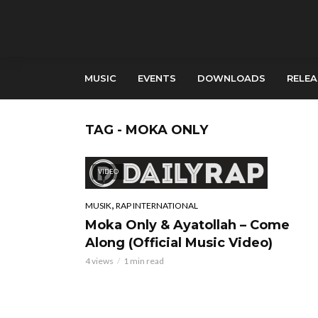
MUSIC
EVENTS
DOWNLOADS
RELEA
TAG - MOKA ONLY
VIDEO
,
MUSIK
RAP INTERNATIONAL
Moka Only & Ayatollah – Come
Along (Official Music Video)
4 views
1 min read