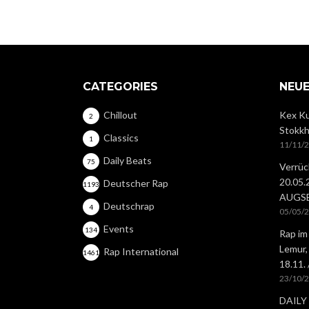
CATEGORIES
NEUE
Chillout
Kex Ku
2
Stokkh
Classics
1
11/11/
Daily Beats
75
Verrüc
20.05
Deutscher Rap
1193
AUGS
Deutschrap
4
05/05/
Events
134
Rap im
Lemur,
Rap International
1461
18.11.
23/10/
DAILY 