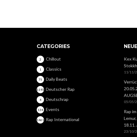
CATEGORIES
NEUE
Chillout
Kex Ku
2
Stokkh
Classics
1
11/11/
Daily Beats
75
Verrüc
20.05
Deutscher Rap
1193
AUGS
Deutschrap
4
05/05/
Events
134
Rap im
Lemur,
Rap International
1461
18.11.
23/10/