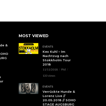
MOST VIEWED
de &
EVENTS
Kex Kuhl – Im
 SOHO
Nachtzug nach
BURG
Stokkholm Tour
2018
11/11/2018
Phil
133 views
h
ur
EVENTS
Verrückte Hunde &
Lorenz Live //
20.05.2018 // SOHO
STAGE AUGSBURG