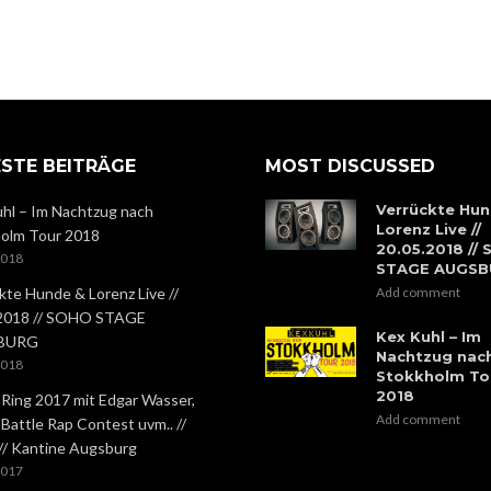
STE BEITRÄGE
MOST DISCUSSED
Verrückte Hun
hl – Im Nachtzug nach
Lorenz Live //
olm Tour 2018
20.05.2018 //
2018
STAGE AUGS
kte Hunde & Lorenz Live //
Add comment
.2018 // SOHO STAGE
Kex Kuhl – Im
BURG
Nachtzug nac
2018
Stokkholm To
2018
 Ring 2017 mit Edgar Wasser,
Add comment
 Battle Rap Contest uvm.. //
 // Kantine Augsburg
2017