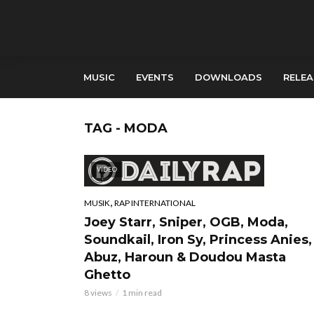
MUSIC
EVENTS
DOWNLOADS
RELEA
TAG - MODA
VIDEO
,
MUSIK
RAP INTERNATIONAL
Joey Starr, Sniper, OGB, Moda,
Soundkail, Iron Sy, Princess Anies,
Abuz, Haroun & Doudou Masta
Ghetto
8 views
1 min read