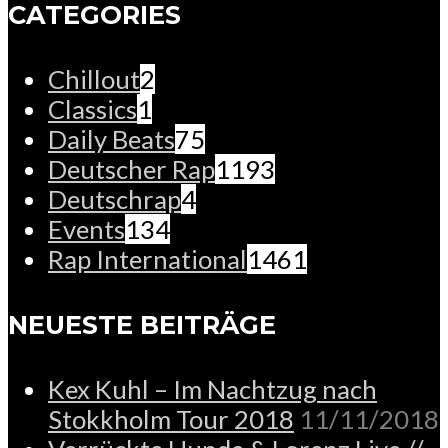
CATEGORIES
Chillout
2
Classics
1
Daily Beats
75
Deutscher Rap
1193
Deutschrap
4
Events
134
Rap International
1461
NEUESTE BEITRÄGE
Kex Kuhl – Im Nachtzug nach
Stokkholm Tour 2018
11/11/2018