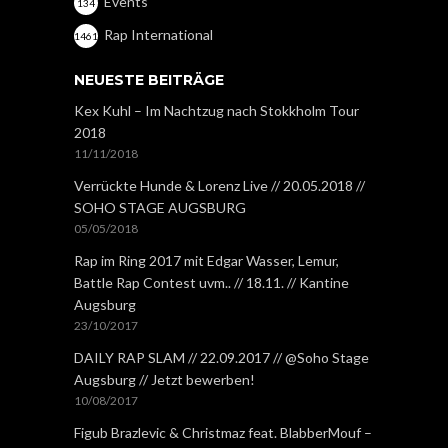
Events
134
Rap International
1461
NEUESTE BEITRÄGE
Kex Kuhl – Im Nachtzug nach Stokkholm Tour
2018
11/11/2018
Verrückte Hunde & Lorenz Live // 20.05.2018 //
SOHO STAGE AUGSBURG
05/05/2018
Rap im Ring 2017 mit Edgar Wasser, Lemur,
Battle Rap Contest uvm.. // 18.11. // Kantine
Augsburg
23/10/2017
DAILY RAP SLAM // 22.09.2017 // @Soho Stage
Augsburg // Jetzt bewerben!
10/08/2017
Figub Brazlevic & Christmaz feat. BlabberMouf –