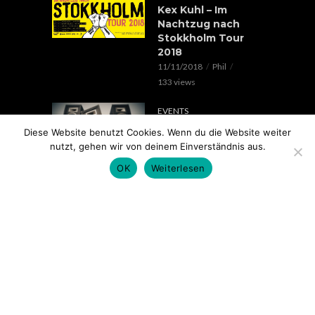
Kex Kuhl – Im
Nachtzug nach
Stokkholm Tour
2018
11/11/2018
Phil
133 views
EVENTS
Verrückte Hunde &
Diese Website benutzt Cookies. Wenn du die Website weiter
Lorenz Live //
nutzt, gehen wir von deinem Einverständnis aus.
20.05.2018 // SOHO
OK
Weiterlesen
STAGE AUGSBURG
05/05/2018
Phil
100 views
EVENTS
Rap im Ring 2017
mit Edgar Wasser,
Lemur, Battle Rap
Contest uvm.. //
18.11. // Kantine
Augsburg