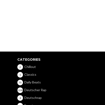
CATEGORIES
Chillout
2
Classics
1
Daily Beats
75
Deutscher Rap
1193
Deutschrap
4