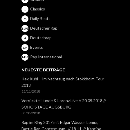
Classics
1
Daily Beats
75
Deutscher Rap
1193
Deutschrap
4
Events
134
Rap International
1461
NEUESTE BEITRÄGE
Kex Kuhl – Im Nachtzug nach Stokkholm Tour
2018
11/11/2018
Verrückte Hunde & Lorenz Live // 20.05.2018 //
SOHO STAGE AUGSBURG
05/05/2018
Rap im Ring 2017 mit Edgar Wasser, Lemur,
Battle Rap Contest uvm.. // 18.11. // Kantine